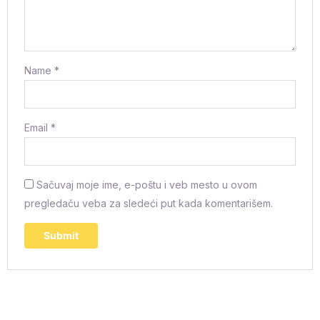
Name
*
Email
*
Sačuvaj moje ime, e-poštu i veb mesto u ovom
pregledaču veba za sledeći put kada komentarišem.