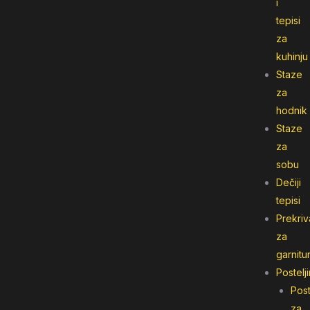
i
tepisi
za
kuhinju
Staze
za
hodnik
Staze
za
sobu
Dečiji
tepisi
Prekriv
za
garnitu
Postelj
Post
za