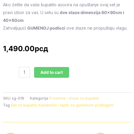
Ako želite da vaše kupatilo asocira na opuštanje ovaj set je
pravi izbor za vas. U setu su
dve
staze dimenzija 60x90cm i
40x60cm
.
Zahvaljujući
GUMENOJ podlozi
ove staze ne propuštaju vlagu.
1,490.00
рсд
Set
Add to cart
za
kupatilo
Kamenčići
i
SKU
sg-016
Kategorija
Prostirke i staze za kupatilo
leptir
Tag
Set za kupatilo Kamenčići i leptir sa gumenom podlogom
sa
gumenom
podlogom