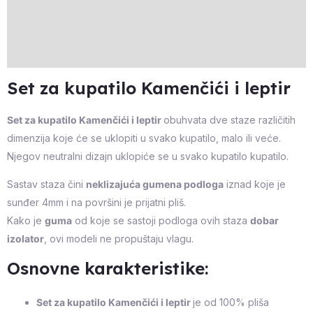
Additional information
Reviews (0)
Set za kupatilo Kamenčići i leptir
Set za kupatilo Kamenčići i leptir
obuhvata dve staze različitih
dimenzija koje će se uklopiti u svako kupatilo, malo ili veće.
Njegov neutralni dizajn uklopiće se u svako kupatilo kupatilo.
Sastav staza čini
neklizajuća gumena podloga
iznad koje je
sunđer 4mm i na površini je prijatni pliš.
Kako je
guma
od koje se sastoji podloga ovih staza
dobar
izolator
, ovi modeli ne propuštaju vlagu.
Osnovne karakteristike:
Set za kupatilo Kamenčići i leptir
je od 100% pliša