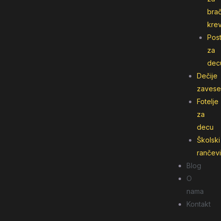
bra
kre
Post
za
dec
Dečije
zavese
Fotelje
za
decu
Školski
rančevi
Blog
O
nama
Kontakt