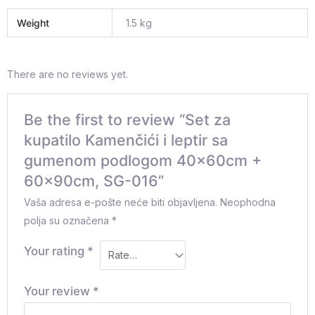
Weight
1.5 kg
There are no reviews yet.
Be the first to review “Set za
kupatilo Kamenčići i leptir sa
gumenom podlogom 40x60cm +
60x90cm, SG-016”
Vaša adresa e-pošte neće biti objavljena.
Neophodna
polja su označena
*
Your rating
*
Your review
*