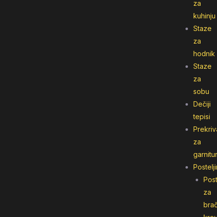
za
kuhinju
Staze
za
hodnik
Staze
za
sobu
Dečiji
tepisi
Prekriv
za
garnitu
Postelj
Post
za
bra