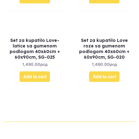
Set za kupatilo Love-
Set za kupatilo Love
latice sa gumenom
roze sa gumenom
podlogom 40x60cm +
podlogom 40x60cm +
60x90cm, SG-025
60x90cm, SG-020
1,490.00
рсд
1,490.00
рсд
Add to cart
Add to cart