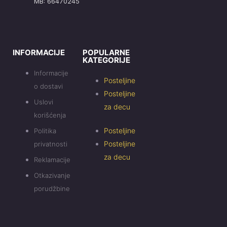
MB: 66470245
INFORMACIJE
POPULARNE
KATEGORIJE
Informacije
Posteljine
o dostavi
Posteljine
Uslovi
za decu
korišćenja
Posteljine
Politika
Posteljine
privatnosti
za decu
Reklamacije
Otkazivanje
porudžbine