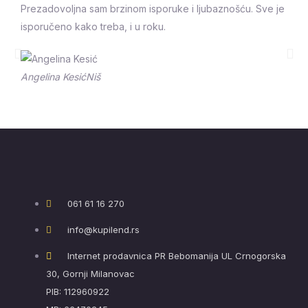
Prezadovoljna sam brzinom isporuke i ljubaznošću. Sve je
isporučeno kako treba, i u roku.
Prethodna
Sle
Angelina Kesić
Niš
061 61 16 270
info@kupilend.rs
Internet prodavnica PR Bebomanija UL Crnogorska
30, Gornji Milanovac
PIB: 112960922