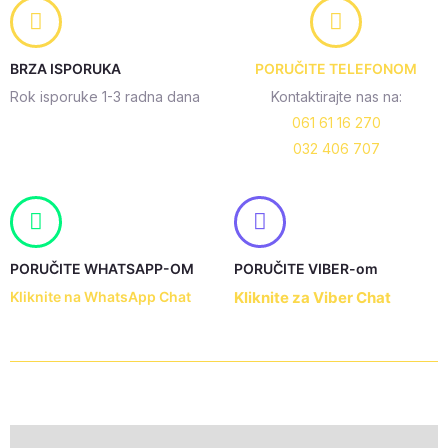
40x60cm
+
60x90cm,
BRZA ISPORUKA
PORUČITE TELEFONOM
SG-
Rok isporuke 1-3 radna dana
Kontaktirajte nas na:
016
061 61 16 270
quantity
032 406 707
PORUČITE WHATSAPP-OM
PORUČITE VIBER-om
Kliknite na WhatsApp Chat
Kliknite za Viber Chat
Description