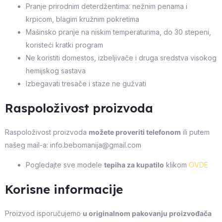
Pranje prirodnim deterdžentima: nežnim penama i
krpicom, blagim kružnim pokretima
Mašinsko pranje na niskim temperaturima, do 30 stepeni,
koristeći kratki program
Ne koristiti domestos, izbeljivače i druga sredstva visokog
hemijskog sastava
Izbegavati tresače i staze ne gužvati
Raspoloživost proizvoda
Raspoloživost proizvoda
možete proveriti telefonom
ili putem
našeg mail-a: info.bebomanija@gmail.com
Pogledajte sve modele
tepiha za kupatilo
klikom
OVDE
Korisne informacije
Proizvod isporučujemo
u originalnom pakovanju proizvođača