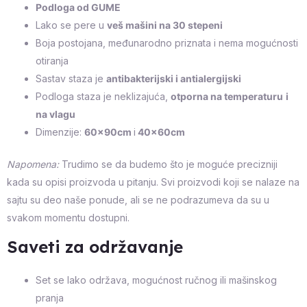
Podloga od GUME
Lako se pere u
veš mašini na 30 stepeni
Boja postojana, međunarodno priznata i nema mogućnosti
otiranja
Sastav staza je
antibakterijski i antialergijski
Podloga staza je neklizajuća,
otporna na temperaturu
i
na vlagu
Dimenzije:
60x90cm
i
40x60cm
Napomena:
Trudimo se da budemo što je moguće precizniji
kada su opisi proizvoda u pitanju. Svi proizvodi koji se nalaze na
sajtu su deo naše ponude, ali se ne podrazumeva da su u
svakom momentu dostupni.
Saveti za održavanje
Set se lako održava, mogućnost ručnog ili mašinskog
pranja