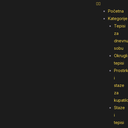
Početna
Kategorije
Tepisi
za
dnevn
sobu
Okrugli
tepisi
Prostir
i
staze
za
kupatil
Staze
i
tepisi