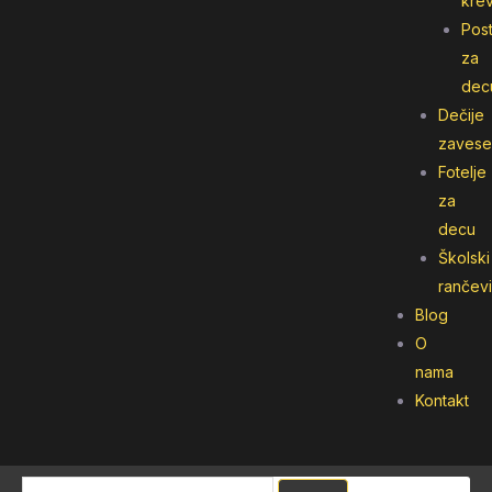
kre
Post
za
dec
Dečije
zavese
Fotelje
za
decu
Školski
rančevi
Blog
O
nama
Kontakt
Pretraga
Pretraga