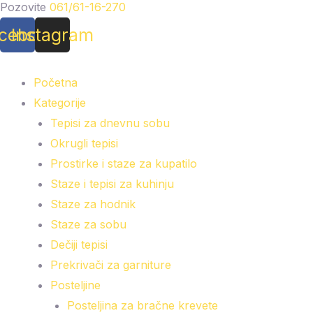
Pozovite
061/61-16-270
cebook
Instagram
Početna
Kategorije
Tepisi za dnevnu sobu
Okrugli tepisi
Prostirke i staze za kupatilo
Staze i tepisi za kuhinju
Staze za hodnik
Staze za sobu
Dečiji tepisi
Prekrivači za garniture
Posteljine
Posteljina za bračne krevete