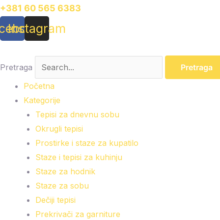
Pređi
+381 60 565 6383
na
cebook
Instagram
sadržaj
Pretraga
Pretraga
Početna
Kategorije
Tepisi za dnevnu sobu
Okrugli tepisi
Prostirke i staze za kupatilo
Staze i tepisi za kuhinju
Staze za hodnik
Staze za sobu
Dečiji tepisi
Prekrivači za garniture