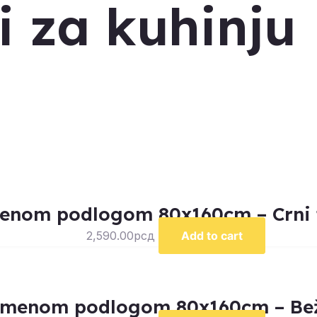
si za kuhinju
enom podlogom 80x160cm – Crni t
2,590.00
рсд
Add to cart
umenom podlogom 80x160cm – Bež