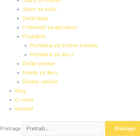
Staze za hodnik
Staze za sobu
Dečiji tepisi
Prekrivači za garniture
Posteljine
Posteljina za bračne krevete
Posteljine za decu
Dečije zavese
Fotelje za decu
Školski rančevi
Blog
O nama
Kontakt
Pretraga
Pretraga