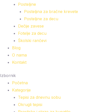
Posteljine
Posteljina za bračne krevete
Posteljine za decu
Dečije zavese
Fotelje za decu
Školski rančevi
Blog
O nama
Kontakt
Izbornik
Početna
Kategorije
Tepisi za dnevnu sobu
Okrugli tepisi
Prostirke i staze za kupatilo