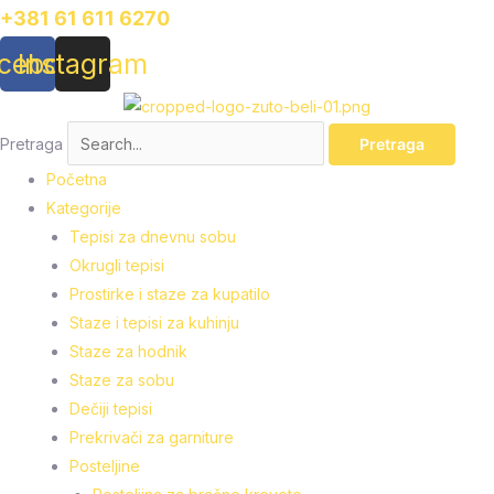
Pređi
+381 61 611 6270
na
cebook
Instagram
sadržaj
Pretraga
Pretraga
Početna
Kategorije
Tepisi za dnevnu sobu
Okrugli tepisi
Prostirke i staze za kupatilo
Staze i tepisi za kuhinju
Staze za hodnik
Staze za sobu
Dečiji tepisi
Prekrivači za garniture
Posteljine