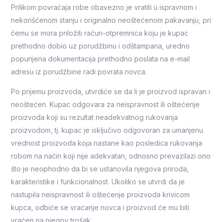
Prilikom povraćaja robe obavezno je vratiti u ispravnom i
nekorišćenom stanju i originalno neoštećenom pakavanju, pri
čemu se mora priložiti račun-otpremnica koju je kupac
prethodno dobio uz porudžbinu i odštampana, uredno
popunjena dokumentacija prethodno poslata na e-mail
adresu iz porudžbine radi povrata novca.
Po prijemu proizvoda, utvrdiće se da li je proizvod ispravan i
neoštećen. Kupac odgovara za neispravnost ili oštećenje
proizvoda koji su rezultat neadekvatnog rukovanja
proizvodom, tj. kupac je isključivo odgovoran za umanjenu
vrednost proizvoda koja nastane kao posledica rukovanja
robom na način koji nije adekvatan, odnosno prevazilazi ono
što je neophodno da bi se ustanovila njegova priroda,
karakteristike i funkcionalnost. Ukoliko se utvrdi da je
nastupila neispravnost ili oštećenje proizvoda krivicom
kupca, odbiće se vraćanje novca i proizvod će mu biti
vraćen na njegov trošak.