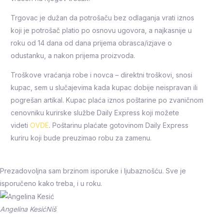
Trgovac je dužan da potrošaču bez odlaganja vrati iznos
koji je potrošač platio po osnovu ugovora, a najkasnije u
roku od 14 dana od dana prijema obrasca/izjave o
odustanku, a nakon prijema proizvoda.
Troškove vraćanja robe i novca – direktni troškovi, snosi
kupac, sem u slučajevima kada kupac dobije neispravan ili
pogrešan artikal. Kupac plaća iznos poštarine po zvaničnom
cenovniku kurirske službe Daily Express koji možete
videti
OVDE
. Poštarinu plaćate gotovinom Daily Express
kuriru koji bude preuzimao robu za zamenu.
Prezadovoljna sam brzinom isporuke i ljubaznošću. Sve je
isporučeno kako treba, i u roku.
Angelina Kesić
Niš