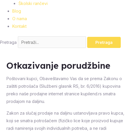
Školski rančevi
Blog
O nama
Kontakt
Pretraga
Pretraga
Otkazivanje porudžbine
Poštovani kupci, Obaveštavamo Vas da se prema Zakonu o
zaštiti potrošača (Službeni glasnik RS, br. 6/2016) kupovina
preko naše prodajne internet stranice kupilend.rs smatra
prodajom na daljinu.
Zakon za slučaj prodaje na daljinu ustanovljava pravo kupca,
koji se smatra potrošačem (fizičko lice koje proizvod kupuje
radi namirenja svojih individualnih potreba, a ne radi