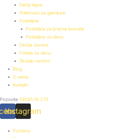
Dečiji tepisi
Prekrivači za garniture
Posteljine
Posteljina za bračne krevete
Posteljine za decu
Dečije zavese
Fotelje za decu
Školski rančevi
Blog
O nama
Kontakt
Pozovite
061/61-16-270
cebook
Instagram
Početna