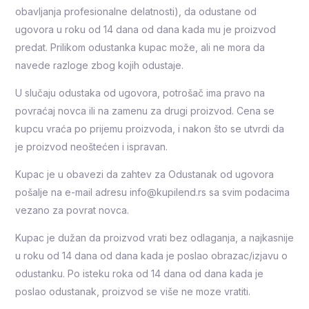
obavljanja profesionalne delatnosti), da odustane od
ugovora u roku od 14 dana od dana kada mu je proizvod
predat. Prilikom odustanka kupac može, ali ne mora da
navede razloge zbog kojih odustaje.
U slučaju odustaka od ugovora, potrošač ima pravo na
povraćaj novca ili na zamenu za drugi proizvod. Cena se
kupcu vraća po prijemu proizvoda, i nakon što se utvrdi da
je proizvod neoštećen i ispravan.
Kupac je u obavezi da zahtev za Odustanak od ugovora
pošalje na e-mail adresu info@kupilend.rs sa svim podacima
vezano za povrat novca.
Kupac je dužan da proizvod vrati bez odlaganja, a najkasnije
u roku od 14 dana od dana kada je poslao obrazac/izjavu o
odustanku. Po isteku roka od 14 dana od dana kada je
poslao odustanak, proizvod se više ne moze vratiti.