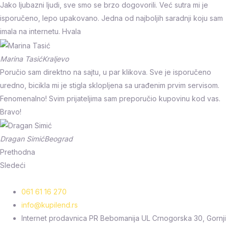
Jako ljubazni ljudi, sve smo se brzo dogovorili. Već sutra mi je
isporučeno, lepo upakovano. Jedna od najboljih saradnji koju sam
imala na internetu. Hvala
Marina Tasić
Kraljevo
Poručio sam direktno na sajtu, u par klikova. Sve je isporučeno
uredno, bicikla mi je stigla sklopljena sa urađenim prvim servisom.
Fenomenalno! Svim prijateljima sam preporučio kupovinu kod vas.
Bravo!
Dragan Simić
Beograd
Prethodna
Sledeći
061 61 16 270
info@kupilend.rs
Internet prodavnica PR Bebomanija UL Crnogorska 30, Gornji