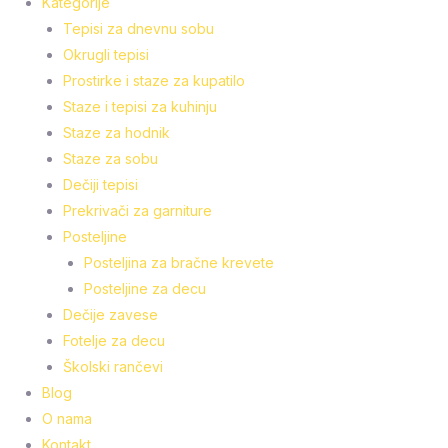
Kategorije
Tepisi za dnevnu sobu
Okrugli tepisi
Prostirke i staze za kupatilo
Staze i tepisi za kuhinju
Staze za hodnik
Staze za sobu
Dečiji tepisi
Prekrivači za garniture
Posteljine
Posteljina za bračne krevete
Posteljine za decu
Dečije zavese
Fotelje za decu
Školski rančevi
Blog
O nama
Kontakt