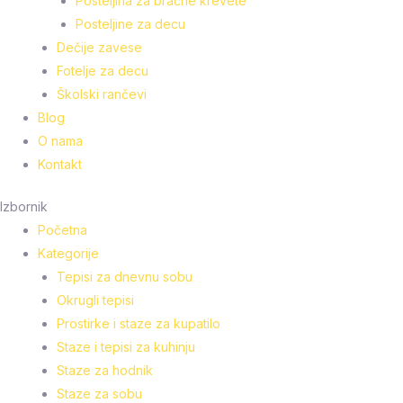
Posteljina za bračne krevete
Posteljine za decu
Dečije zavese
Fotelje za decu
Školski rančevi
Blog
O nama
Kontakt
Izbornik
Početna
Kategorije
Tepisi za dnevnu sobu
Okrugli tepisi
Prostirke i staze za kupatilo
Staze i tepisi za kuhinju
Staze za hodnik
Staze za sobu