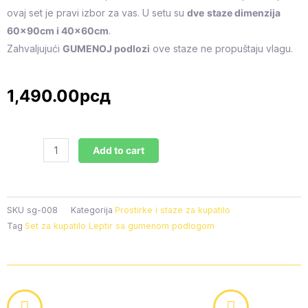
ovaj set je pravi izbor za vas. U setu su
dve
staze dimenzija
60x90cm i 40x60cm
.
Zahvaljujući
GUMENOJ podlozi
ove staze ne propuštaju vlagu.
1,490.00
рсд
Set
Add to cart
za
kupatilo
Leptir
sa
SKU
sg-008
Kategorija
Prostirke i staze za kupatilo
gumenom
Tag
Set za kupatilo Leptir sa gumenom podlogom
podlogom
40x60cm
+
60x90cm,