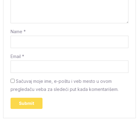
Name
*
Email
*
Sačuvaj moje ime, e-poštu i veb mesto u ovom
pregledaču veba za sledeći put kada komentarišem.