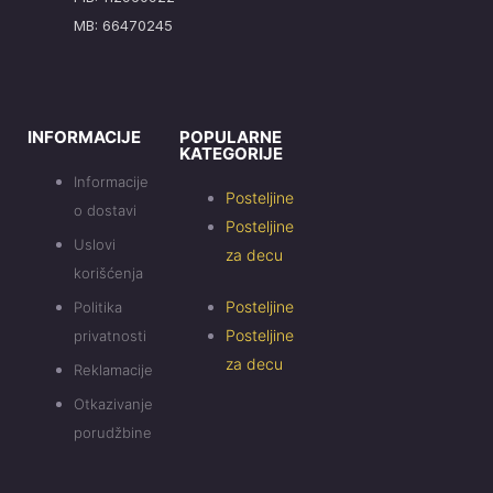
MB: 66470245
INFORMACIJE
POPULARNE
KATEGORIJE
Informacije
Posteljine
o dostavi
Posteljine
Uslovi
za decu
korišćenja
Posteljine
Politika
Posteljine
privatnosti
za decu
Reklamacije
Otkazivanje
porudžbine