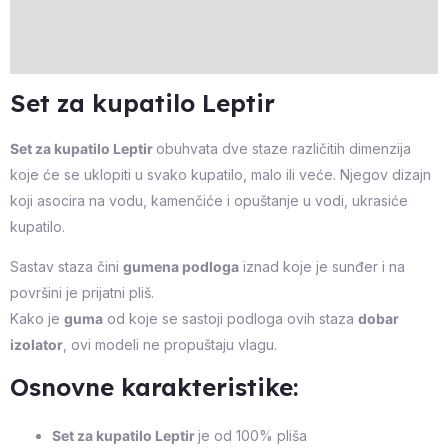
Additional information
Reviews (0)
Set za kupatilo Leptir
Set za kupatilo Leptir
obuhvata dve staze različitih dimenzija
koje će se uklopiti u svako kupatilo, malo ili veće. Njegov dizajn
koji asocira na vodu, kamenčiće i opuštanje u vodi, ukrasiće
kupatilo.
Sastav staza čini
gumena podloga
iznad koje je sunđer i na
površini je prijatni pliš.
Kako je
guma
od koje se sastoji podloga ovih staza
dobar
izolator
, ovi modeli ne propuštaju vlagu.
Osnovne karakteristike:
Set za kupatilo Leptir
je od 100% pliša