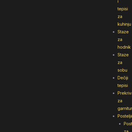
i
tepisi
za
kuhinju
Staze
za
hodnik
Staze
za
sobu
Dečiji
tepisi
Prekriv
za
garnitu
Postelj
Post
za