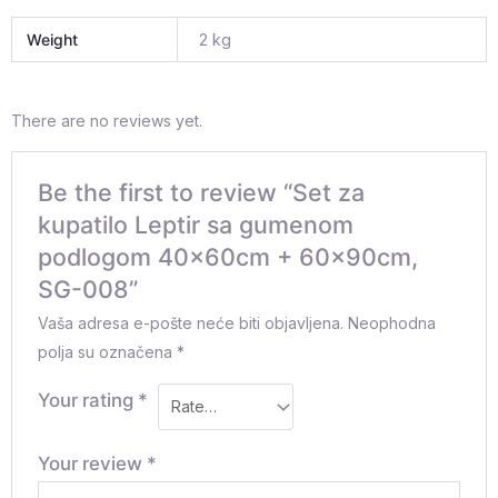
Weight
2 kg
There are no reviews yet.
Be the first to review “Set za
kupatilo Leptir sa gumenom
podlogom 40x60cm + 60x90cm,
SG-008”
Vaša adresa e-pošte neće biti objavljena.
Neophodna
polja su označena
*
Your rating
*
Your review
*