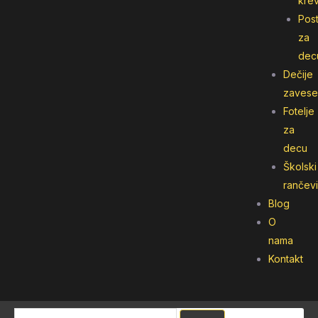
kre
Post
za
dec
Dečije
zavese
Fotelje
za
decu
Školski
rančevi
Blog
O
nama
Kontakt
Pretraga
Pretraga