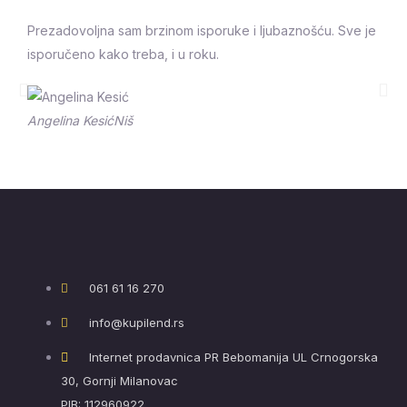
Prezadovoljna sam brzinom isporuke i ljubaznošću. Sve je
isporučeno kako treba, i u roku.
Prethodna
Sle
Angelina Kesić
Niš
061 61 16 270
info@kupilend.rs
Internet prodavnica PR Bebomanija UL Crnogorska
30, Gornji Milanovac
PIB: 112960922