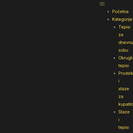
Početna
Kategorije
Tepisi
za
dnevn
sobu
Okrugli
tepisi
Prostir
i
staze
za
kupatil
Staze
i
tepisi