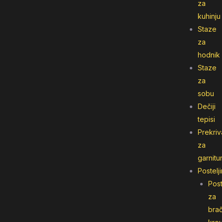
za
kuhinju
Staze
za
hodnik
Staze
za
sobu
Dečiji
tepisi
Prekriv
za
garnitu
Postelj
Post
za
bra