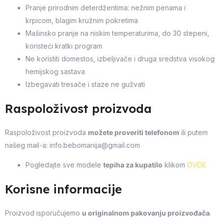
Pranje prirodnim deterdžentima: nežnim penama i
krpicom, blagim kružnim pokretima
Mašinsko pranje na niskim temperaturima, do 30 stepeni,
koristeći kratki program
Ne koristiti domestos, izbeljivače i druga sredstva visokog
hemijskog sastava
Izbegavati tresače i staze ne gužvati
Raspoloživost proizvoda
Raspoloživost proizvoda
možete proveriti telefonom
ili putem
našeg mail-a: info.bebomanija@gmail.com
Pogledajte sve modele
tepiha za kupatilo
klikom
OVDE
Korisne informacije
Proizvod isporučujemo
u originalnom pakovanju proizvođača
.