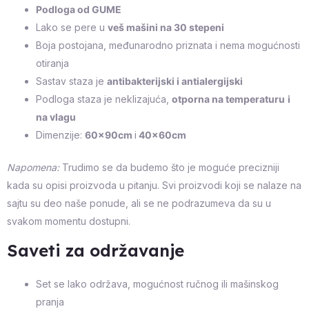
Podloga od GUME
Lako se pere u
veš mašini na 30 stepeni
Boja postojana, međunarodno priznata i nema mogućnosti
otiranja
Sastav staza je
antibakterijski i antialergijski
Podloga staza je neklizajuća,
otporna na temperaturu
i
na vlagu
Dimenzije:
60x90cm
i
40x60cm
Napomena:
Trudimo se da budemo što je moguće precizniji
kada su opisi proizvoda u pitanju. Svi proizvodi koji se nalaze na
sajtu su deo naše ponude, ali se ne podrazumeva da su u
svakom momentu dostupni.
Saveti za održavanje
Set se lako održava, mogućnost ručnog ili mašinskog
pranja