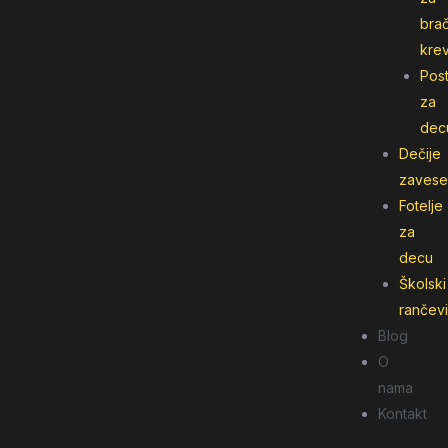
bra
kre
Post
za
dec
Dečije
zavese
Fotelje
za
decu
Školski
rančevi
Blog
O
nama
Kontakt