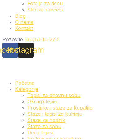
Fotelje za decu
Školski rančevi
Blog
O nama
Kontakt
Pozovite
061/61-16-270
acebook
Instagram
Početna
Kategorije
Tepisi za dnevnu sobu
Okrugli tepisi
Prostirke i staze za kupatilo
Staze i tepisi za kuhinju
Staze za hodnik
Staze za sobu
Dečiji tepisi
Prekrivači za garniture