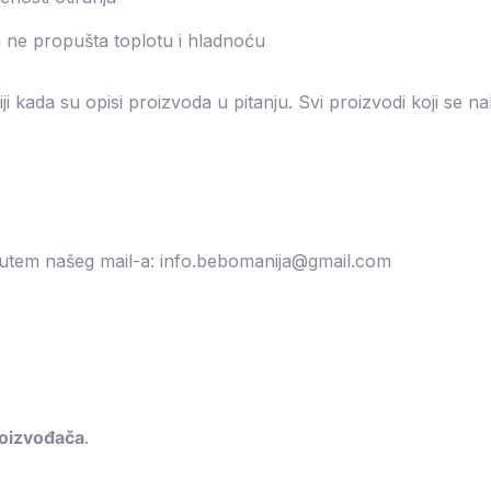
a ne propušta toplotu i hladnoću
 kada su opisi proizvoda u pitanju. Svi proizvodi koji se 
putem našeg mail-a: info.bebomanija@gmail.com
roizvođača
.