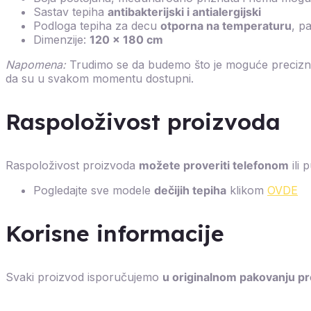
Sastav tepiha
antibakterijski i antialergijski
Podloga tepiha za decu
otporna na temperaturu
, p
Dimenzije:
120 x 180 cm
Napomena:
Trudimo se da budemo što je moguće precizniji
da su u svakom momentu dostupni.
Raspoloživost proizvoda
Raspoloživost proizvoda
možete proveriti telefonom
ili 
Pogledajte sve modele
dečijih tepiha
klikom
OVDE
Korisne informacije
Svaki proizvod isporučujemo
u originalnom pakovanju p