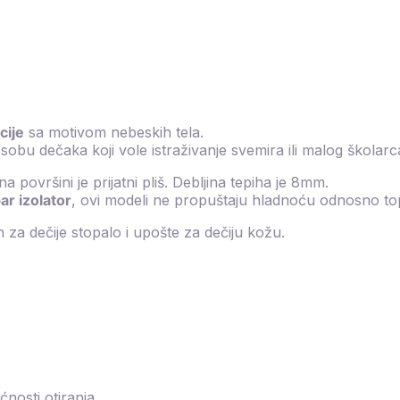
cije
sa motivom nebeskih tela.
u dečaka koji vole istraživanje svemira ili malog školarc
a površini je prijatni pliš. Debljina tepiha je 8mm.
ar izolator
, ovi modeli ne propuštaju hladnoću odnosno to
 za dečije stopalo i upošte za dečiju kožu.
nosti otiranja