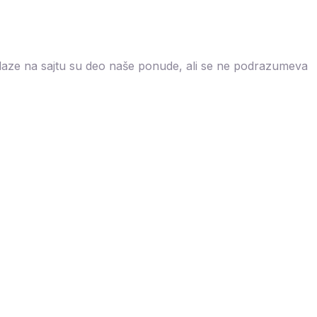
nalaze na sajtu su deo naše ponude, ali se ne podrazumeva