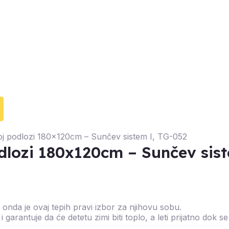
j podlozi 180x120cm – Sunčev sistem I, TG-052
dlozi 180x120cm – Sunčev sis
 onda je ovaj tepih pravi izbor za njihovu sobu.
 garantuje da će detetu zimi biti toplo, a leti prijatno dok 