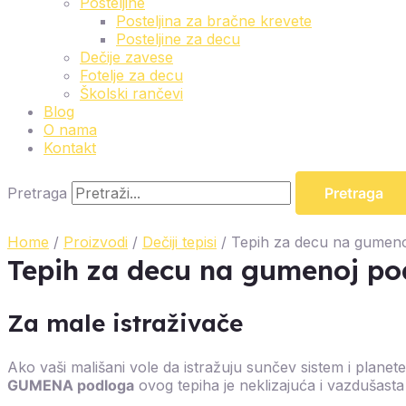
Posteljine
Posteljina za bračne krevete
Posteljine za decu
Dečije zavese
Fotelje za decu
Školski rančevi
Blog
O nama
Kontakt
Pretraga
Pretraga
Home
/
Proizvodi
/
Dečiji tepisi
/ Tepih za decu na gumeno
Tepih za decu na gumenoj po
Za male istraživače
Ako vaši mališani vole da istražuju sunčev sistem i planete
GUMENA podloga
ovog tepiha je neklizajuća i vazdušasta i