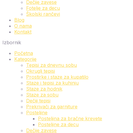
Dečije zavese
Fotelje za decu
Školski rančevi
Blog
O nama
Kontakt
Izbornik
Početna
Kategorije
Tepisi za dnevnu sobu
Okrugli tepisi
Prostirke i staze za kupatilo
Staze i tepisi za kuhinju
Staze za hodnik
Staze za sobu
Dečiji tepisi
Prekrivači za garniture
Posteljine
Posteljina za bračne krevete
Posteljine za decu
Dečije zavese