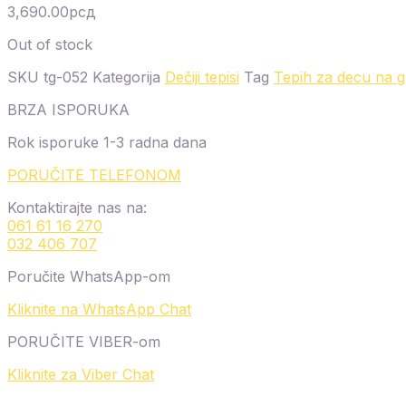
3,690.00
рсд
Out of stock
SKU
tg-052
Kategorija
Dečiji tepisi
Tag
Tepih za decu na 
BRZA ISPORUKA
Rok isporuke 1-3 radna dana
PORUČITE TELEFONOM
Kontaktirajte nas na:
061 61 16 270
032 406 707
Poručite WhatsApp-om
Kliknite na WhatsApp Chat
PORUČITE VIBER-om
Kliknite za Viber Chat