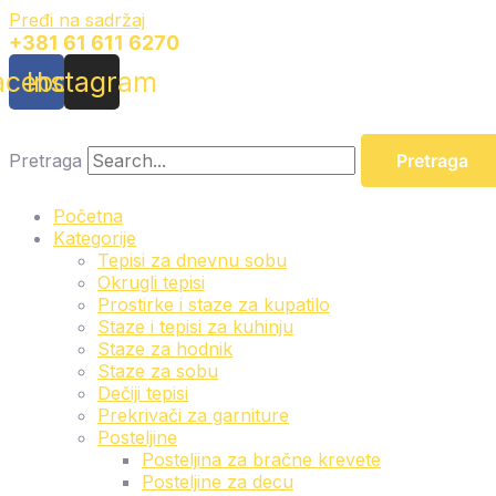
Pređi na sadržaj
+381 61 611 6270
acebook
Instagram
Pretraga
Pretraga
Početna
Kategorije
Tepisi za dnevnu sobu
Okrugli tepisi
Prostirke i staze za kupatilo
Staze i tepisi za kuhinju
Staze za hodnik
Staze za sobu
Dečiji tepisi
Prekrivači za garniture
Posteljine
Posteljina za bračne krevete
Posteljine za decu