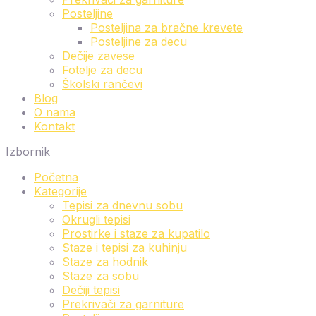
Posteljine
Posteljina za bračne krevete
Posteljine za decu
Dečije zavese
Fotelje za decu
Školski rančevi
Blog
O nama
Kontakt
Izbornik
Početna
Kategorije
Tepisi za dnevnu sobu
Okrugli tepisi
Prostirke i staze za kupatilo
Staze i tepisi za kuhinju
Staze za hodnik
Staze za sobu
Dečiji tepisi
Prekrivači za garniture