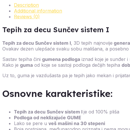
Description
Additional information
Reviews (0)
Tepih za decu Sunčev sistem I
Tepih za decu Sunčev sistem I
, 3D tepih najnovije
genera
Ovakav dezen ulepšaće svaku sobu mališana, a posebno sob
Sastav tepiha čini
gumena podloga
iznad koje je sunđer i n
Kako je
guma
od koje se sastoji podloga dečijih tepiha
dob
Uz to, guma je vazdušasta pa je tepih jako mekan i prijatan
Osnovne karakteristike:
Tepih za decu Sunčev sistem I
je od 100% pliša
Podloga od neklizajuće GUME
Lako se pere u
veš mašini na 30 stepeni
Boja postojana, međunarodno priznata i nema moguć