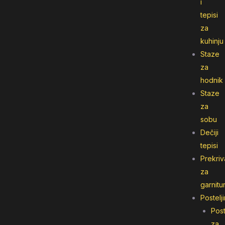
i
tepisi
za
kuhinju
Staze
za
hodnik
Staze
za
sobu
Dečiji
tepisi
Prekriv
za
garnitu
Postelj
Post
za