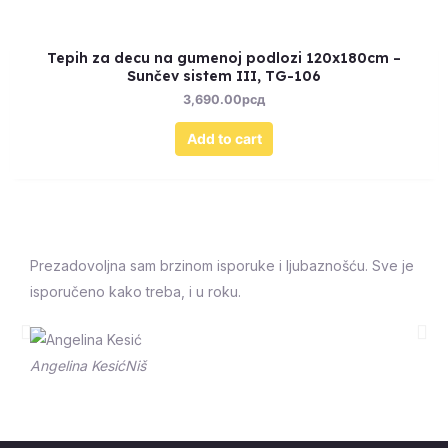
Tepih za decu na gumenoj podlozi 120x180cm –
Sunčev sistem III, TG-106
3,690.00
рсд
Add to cart
Prezadovoljna sam brzinom isporuke i ljubaznošću. Sve je
isporučeno kako treba, i u roku.
Prethodna
Sle
Angelina Kesić
Niš