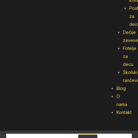
kre
Post
za
dec
Dečije
zavese
Fotelje
za
decu
Školski
rančevi
Blog
O
nama
Kontakt
Pretraga
Pretraga