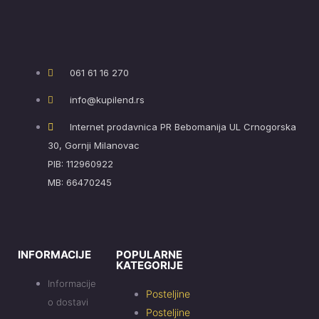
061 61 16 270
info@kupilend.rs
Internet prodavnica PR Bebomanija UL Crnogorska
30, Gornji Milanovac
PIB: 112960922
MB: 66470245
INFORMACIJE
POPULARNE
KATEGORIJE
Informacije
Posteljine
o dostavi
Posteljine