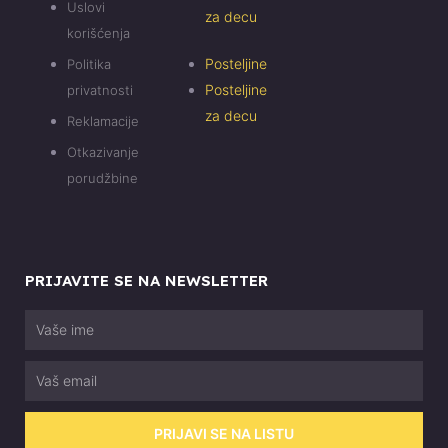
Uslovi
za decu
korišćenja
Posteljine
Politika
Posteljine
privatnosti
za decu
Reklamacije
Otkazivanje
porudžbine
PRIJAVITE SE NA NEWSLETTER
Vaše
ime
Email
PRIJAVI SE NA LISTU