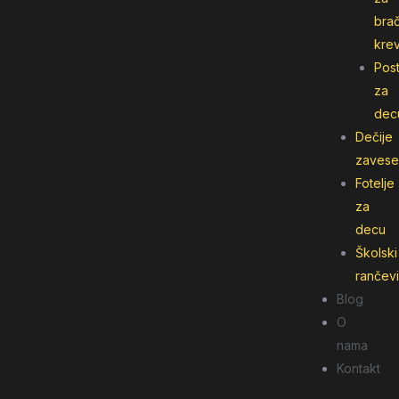
bra
kre
Post
za
dec
Dečije
zavese
Fotelje
za
decu
Školski
rančevi
Blog
O
nama
Kontakt