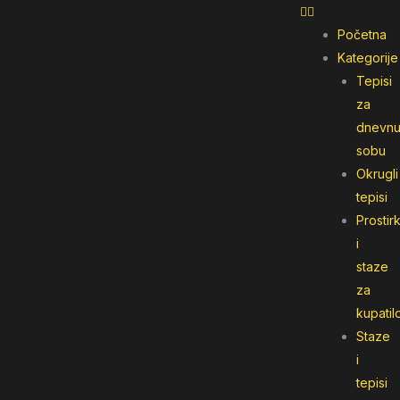
Početna
Kategorije
Tepisi
za
dnevn
sobu
Okrugli
tepisi
Prostir
i
staze
za
kupatil
Staze
i
tepisi