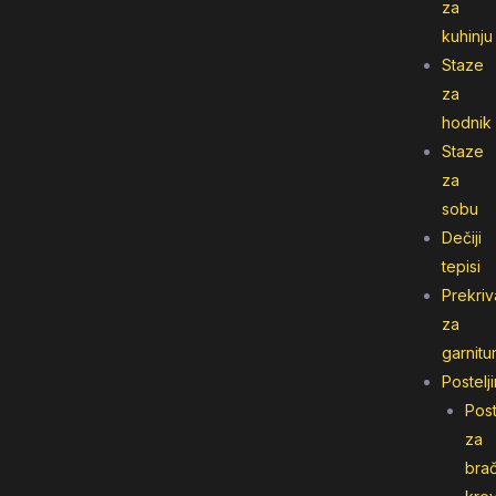
za
kuhinju
Staze
za
hodnik
Staze
za
sobu
Dečiji
tepisi
Prekriv
za
garnitu
Postelj
Post
za
bra