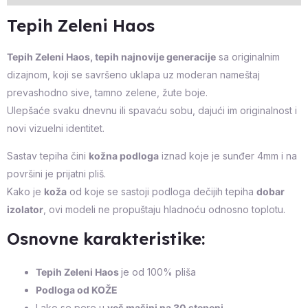
Tepih Zeleni Haos
Tepih Zeleni Haos, tepih najnovije generacije
sa originalnim
dizajnom, koji se savršeno uklapa uz moderan nameštaj
prevashodno sive, tamno zelene, žute boje.
Ulepšaće svaku dnevnu ili spavaću sobu, dajući im originalnost i
novi vizuelni identitet.
Sastav tepiha čini
kožna podloga
iznad koje je sunđer 4mm i na
površini je prijatni pliš.
Kako je
koža
od koje se sastoji podloga dečijih tepiha
dobar
izolator
, ovi modeli ne propuštaju hladnoću odnosno toplotu.
Osnovne karakteristike:
Tepih Zeleni Haos
je od 100% pliša
Podloga od KOŽE
Lako se pere u
veš mašini na 30 stepeni