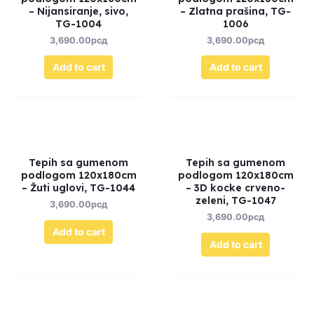
– Nijansiranje, sivo,
– Zlatna prašina, TG-
TG-1004
1006
3,690.00
рсд
3,690.00
рсд
Add to cart
Add to cart
Tepih sa gumenom
Tepih sa gumenom
podlogom 120x180cm
podlogom 120x180cm
– Žuti uglovi, TG-1044
– 3D kocke crveno-
zeleni, TG-1047
3,690.00
рсд
3,690.00
рсд
Add to cart
Add to cart