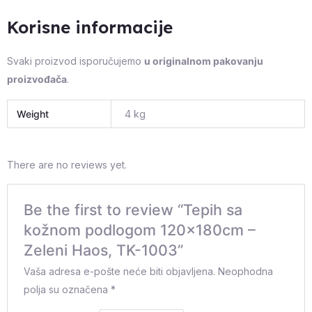
Korisne informacije
Svaki proizvod isporučujemo
u originalnom pakovanju
proizvođača
.
Weight
4 kg
There are no reviews yet.
Be the first to review “Tepih sa
kožnom podlogom 120x180cm –
Zeleni Haos, TK-1003”
Vaša adresa e-pošte neće biti objavljena.
Neophodna
polja su označena
*