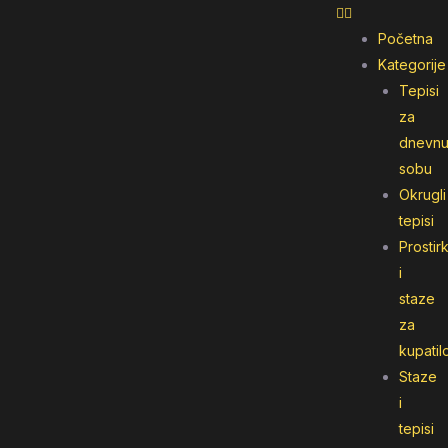
Početna
Kategorije
Tepisi
za
dnevn
sobu
Okrugli
tepisi
Prostir
i
staze
za
kupatil
Staze
i
tepisi