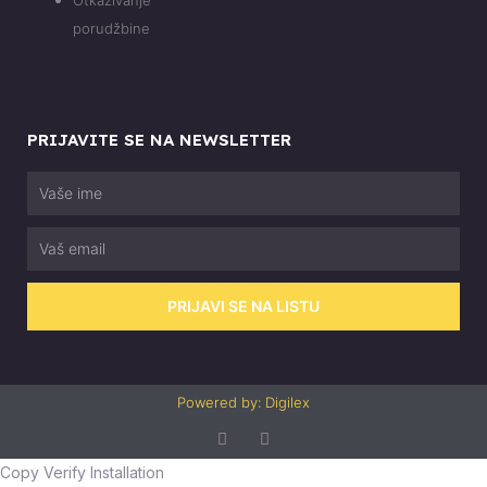
porudžbine
PRIJAVITE SE NA NEWSLETTER
Vaše
ime
Email
PRIJAVI SE NA LISTU
Powered by: Digilex
F
I
a
n
c
s
Copy Verify Installation