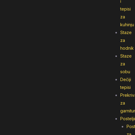
i
tepisi
za
kuhinju
Staze
za
hodnik
Staze
za
sobu
Dečiji
tepisi
Prekriv
za
garnitu
Postelj
Post
za