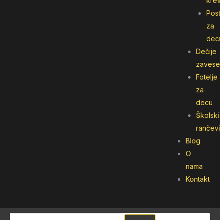
kre
Post
za
dec
Dečije
zavese
Fotelje
za
decu
Školski
rančevi
Blog
O
nama
Kontakt
Pretraga
Pretraga