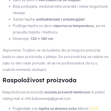
Boja postojana, međunarodno priznata i nema mogućnosti
otiranja
Sastav tepiha
antibakterijski i antialergijski
Podloga tepiha za decu
otporna na temperaturu
, pa ne
propušta toplotu i hladnoću
Dimenzije:
120 x 180 cm
Napomena:
Trudimo se da budemo što je moguće precizniji
kada su opisi proizvoda u pitanju. Svi proizvodi koji se nalaze na
sajtu su deo naše ponude, ali se ne podrazumeva da su u
svakom momentu dostupni.
Raspoloživost proizvoda
Raspoloživost proizvoda
možete proveriti telefonom
ili putem
našeg mail-a: info.bebomanija@gmail.com
Pogledajte sve
tepihe za dnevnu sobu
klikom
OVDE