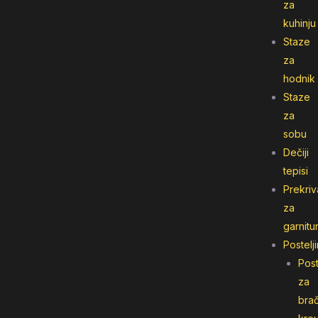
za
kuhinju
Staze
za
hodnik
Staze
za
sobu
Dečiji
tepisi
Prekriv
za
garnitu
Postelj
Post
za
bra