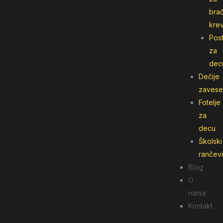
bra
kre
Post
za
dec
Dečije
zavese
Fotelje
za
decu
Školski
rančevi
Blog
O
nama
Kontakt