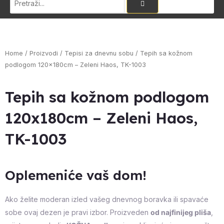
Home
/
Proizvodi
/
Tepisi za dnevnu sobu
/ Tepih sa kožnom
podlogom 120x180cm – Zeleni Haos, TK-1003
Tepih sa kožnom podlogom
120x180cm – Zeleni Haos,
TK-1003
Oplemeniće vaš dom!
Ako želite moderan izled vašeg dnevnog boravka ili spavaće
sobe ovaj dezen je pravi izbor. Proizveden
od najfinijeg pliša
,