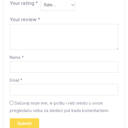
Your rating
*
Your review
*
Name
*
Email
*
Sačuvaj moje ime, e-poštu i veb mesto u ovom
pregledaču veba za sledeći put kada komentarišem.