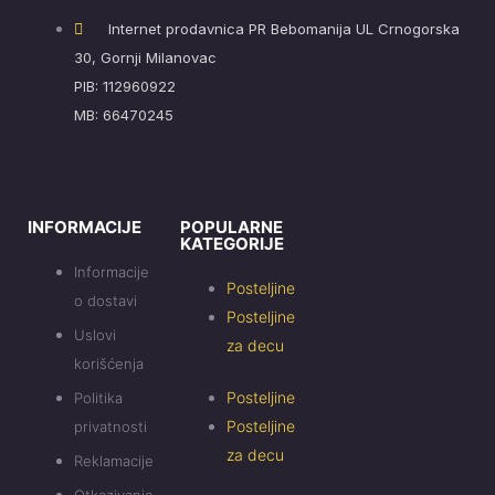
Internet prodavnica PR Bebomanija UL Crnogorska
30, Gornji Milanovac
PIB: 112960922
MB: 66470245
INFORMACIJE
POPULARNE
KATEGORIJE
Informacije
Posteljine
o dostavi
Posteljine
Uslovi
za decu
korišćenja
Posteljine
Politika
Posteljine
privatnosti
za decu
Reklamacije
Otkazivanje