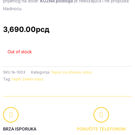
prijatnog na dodir.
KOŽNA podloga
je neklizajuća i ne propušta
hladnoću.
3,690.00
рсд
Out of stock
SKU
tk-1003
Kategorija
Tepisi za dnevnu sobu
Tag
Tepih Zeleni haos
BRZA ISPORUKA
PORUČITE TELEFONOM