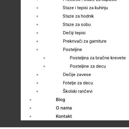
Staze i tepisi za kuhinju
Staze za hodnik
Staze za sobu
Dečiji tepisi
Prekrivači za garniture
Posteljine
Posteljina za bračne krevete
Posteljine za decu
Dečije zavese
Fotelje za decu
Školski rančevi
Blog
O nama
Kontakt