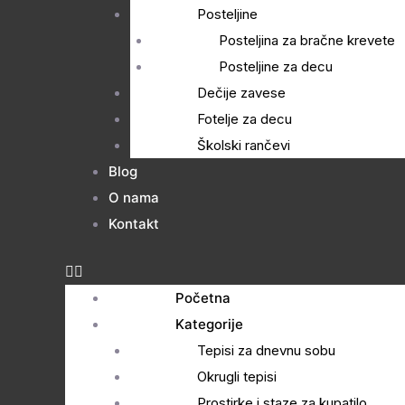
Posteljine
Posteljina za bračne krevete
Posteljine za decu
Dečije zavese
Fotelje za decu
Školski rančevi
Blog
O nama
Kontakt
Početna
Kategorije
Tepisi za dnevnu sobu
Okrugli tepisi
Prostirke i staze za kupatilo