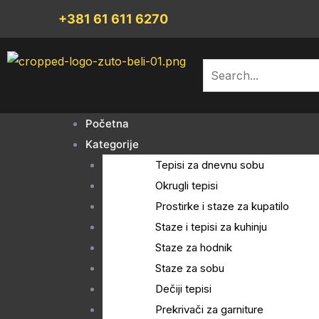
Pređi
+381 61 611 6270
na
sadržaj
Pretraga
Izbornik
Početna
Kategorije
Tepisi za dnevnu sobu
Okrugli tepisi
Prostirke i staze za kupatilo
Staze i tepisi za kuhinju
Staze za hodnik
Staze za sobu
Dečiji tepisi
Prekrivači za garniture