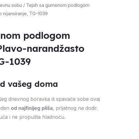
nevnu sobu
/ Tepih sa gumenom podlogom
 nijansiranje, TG-1039
enom podlogom
Plavo-narandžasto
TG-1039
led vašeg doma
šeg dnevnog boravka ili spavaće sobe ovaj
veden
od najfinijeg pliša
, prijatnog na dodir.
juća i ne propušta hladnoću.