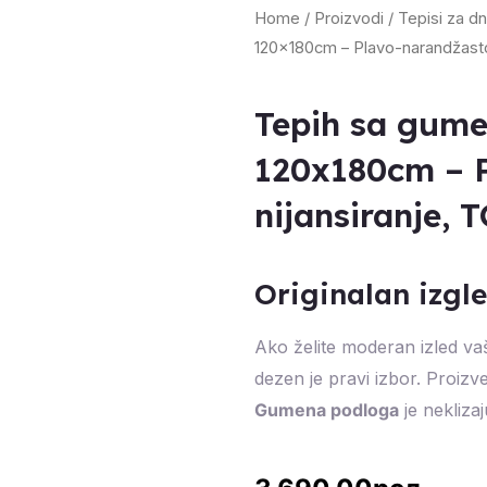
Home
/
Proizvodi
/
Tepisi za d
120x180cm – Plavo-narandžasto
Tepih sa gum
120x180cm – 
nijansiranje, 
Originalan izg
Ako želite moderan izled va
dezen je pravi izbor. Proiz
Gumena podloga
je nekliza