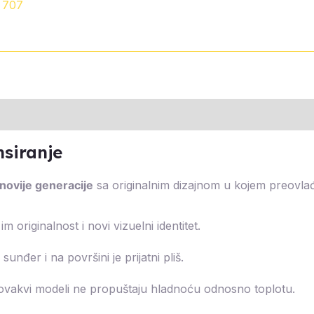
 707
s (0)
nsiranje
jnovije generacije
sa originalnim dizajnom u kojem preovlađu
 originalnost i novi vizuelni identitet.
sunđer i na površini je prijatni pliš.
 ovakvi modeli ne propuštaju hladnoću odnosno toplotu.