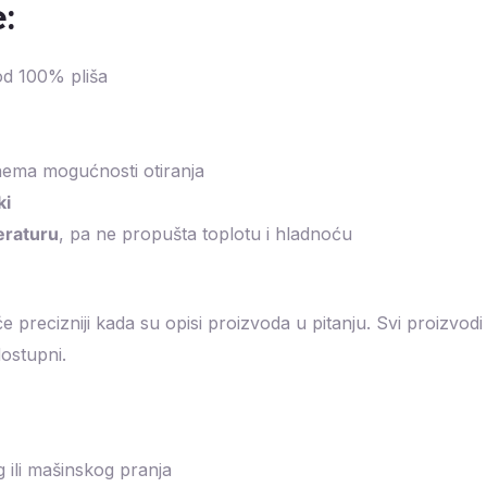
:
od 100% pliša
nema mogućnosti otiranja
ki
eraturu
, pa ne propušta toplotu i hladnoću
recizniji kada su opisi proizvoda u pitanju. Svi proizvodi 
ostupni.
ili mašinskog pranja