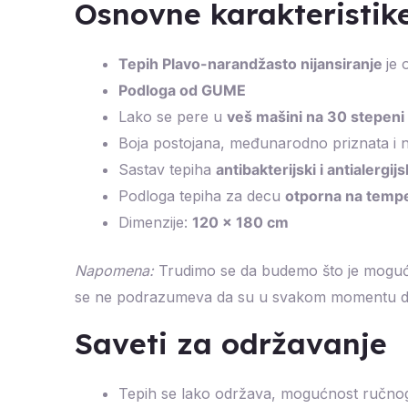
Osnovne karakteristike
Tepih Plavo-narandžasto nijansiranje
je 
Podloga od GUME
Lako se pere u
veš mašini na 30 stepeni
Boja postojana, međunarodno priznata i 
Sastav tepiha
antibakterijski i antialergijs
Podloga tepiha za decu
otporna na temp
Dimenzije:
120 x 180 cm
Napomena:
Trudimo se da budemo što je moguće p
se ne podrazumeva da su u svakom momentu d
Saveti za održavanje
Tepih se lako održava, mogućnost ručnog 