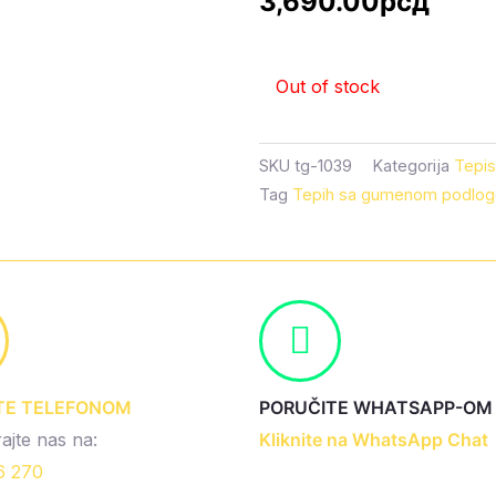
3,690.00
рсд
Out of stock
SKU
tg-1039
Kategorija
Tepis
Tag
Tepih sa gumenom podlog
TE TELEFONOM
PORUČITE WHATSAPP-OM
ajte nas na:
Kliknite na WhatsApp Chat
6 270