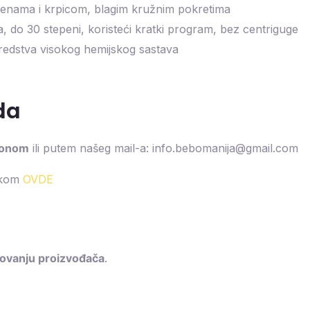
penama i krpicom, blagim kružnim pokretima
 do 30 stepeni, koristeći kratki program, bez centriguge
 sredstva visokog hemijskog sastava
oda
efonom
ili putem našeg mail-a: info.bebomanija@gmail.com
ikom
OVDE
kovanju proizvođača
.