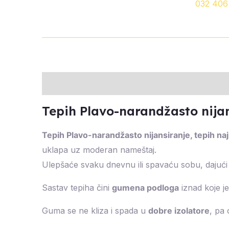
032 406
Description
Additional information
Review
Tepih Plavo-narandžasto nija
Tepih Plavo-narandžasto nijansiranje, tepih na
uklapa uz moderan nameštaj.
Ulepšaće svaku dnevnu ili spavaću sobu, dajući im
Sastav tepiha čini
gumena podloga
iznad koje je 
Guma se ne kliza i spada u
dobre izolatore
, pa