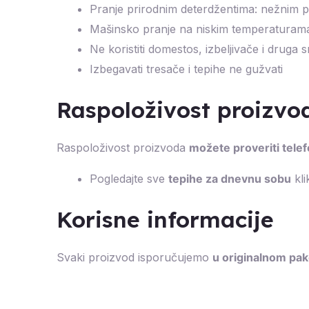
Pranje prirodnim deterdžentima: nežnim 
Mašinsko pranje na niskim temperaturama,
Ne koristiti domestos, izbeljivače i druga
Izbegavati tresače i tepihe ne gužvati
Raspoloživost proizv
Raspoloživost proizvoda
možete proveriti tel
Pogledajte sve
tepihe za dnevnu sobu
kl
Korisne informacije
Svaki proizvod isporučujemo
u originalnom pa