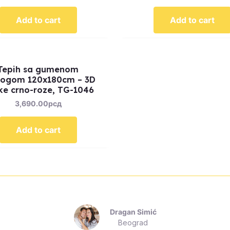
Add to cart
Add to cart
Tepih sa gumenom
logom 120x180cm – 3D
ke crno-roze, TG-1046
3,690.00
рсд
Add to cart
Dragan Simić
Beograd