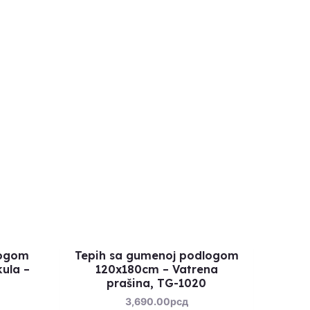
logom
Tepih sa gumenoj podlogom
ula –
120x180cm – Vatrena
prašina, TG-1020
3,690.00
рсд