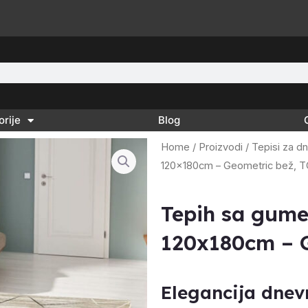
orije
Blog
Home
/
Proizvodi
/
Tepisi za d
120x180cm – Geometric bež, 
Tepih sa gum
120x180cm – G
Elegancija dnev