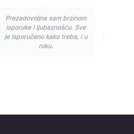
Prezadovoljna sam brzinom
Jako 
isporuke i ljubaznošću. Sve
se brz
je isporučeno kako treba, i u
mi
Sledeći
roku.
up
najb
imal