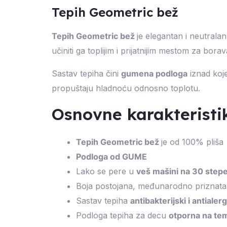
Tepih Geometric bež
Tepih Geometric bež
je elegantan i neutralan 
učiniti ga toplijim i prijatnijim mestom za bora
Sastav tepiha čini
gumena podloga
iznad koje
propuštaju hladnoću odnosno toplotu.
Osnovne karakteristi
Tepih Geometric bež
je od 100% pliša
Podloga od GUME
Lako se pere u
veš mašini na 30 stepe
Boja postojana, međunarodno priznata 
Sastav tepiha
antibakterijski i antialerg
Podloga tepiha za decu
otporna na te