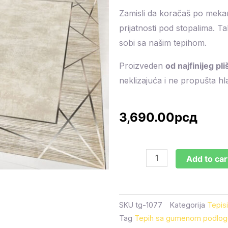
Zamisli da koračaš po mekan
prijatnosti pod stopalima. Ta
sobi sa našim tepihom.
Proizveden
od najfinijeg pli
neklizajuća i ne propušta h
3,690.00
рсд
Tepih
Add to car
sa
gumenom
podlogom
SKU
tg-1077
Kategorija
Tepis
120x180cm
Tag
Tepih sa gumenom podlo
-