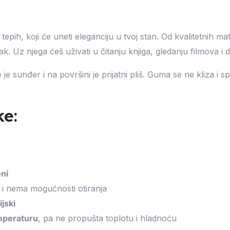
tepih, koji će uneti eleganciju u tvoj stan. Od kvalitetnih mat
vak. Uz njega ćeš uživati u čitanju knjiga, gledanju filmova i 
 je sunđer i na površini je prijatni pliš. Guma se ne kliza i 
ke:
ni
i nema mogućnosti otiranja
ijski
mperaturu
, pa ne propušta toplotu i hladnoću