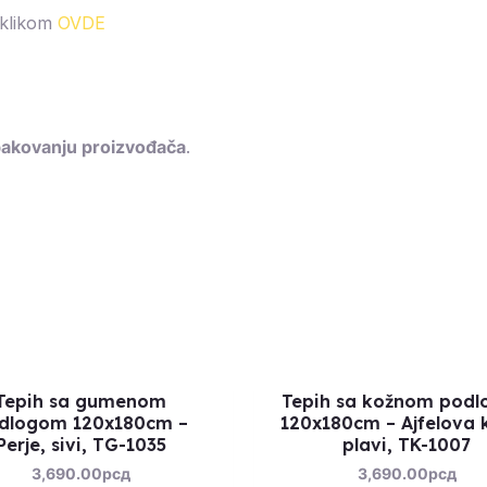
klikom
OVDE
pakovanju proizvođača
.
Tepih sa gumenom
Tepih sa kožnom pod
dlogom 120x180cm –
120x180cm – Ajfelova k
Perje, sivi, TG-1035
plavi, TK-1007
3,690.00
рсд
3,690.00
рсд