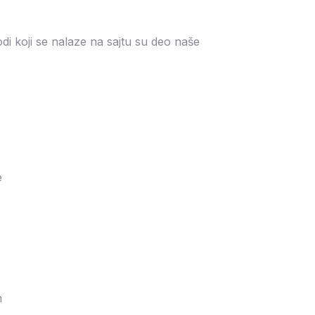
di koji se nalaze na sajtu su deo naše
e
m