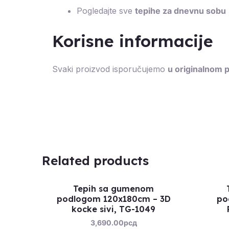
Pogledajte sve
tepihe za dnevnu sobu
Korisne informacije
Svaki proizvod isporučujemo
u originalnom 
Related products
Tepih sa gumenom
podlogom 120x180cm – 3D
po
kocke sivi, TG-1049
3,690.00
рсд