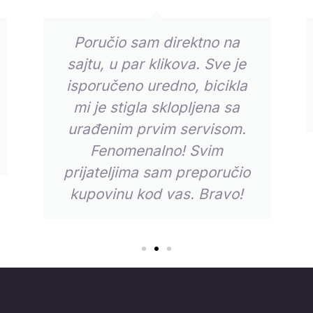
Poručio sam direktno na
sajtu, u par klikova. Sve je
isporučeno uredno, bicikla
mi je stigla sklopljena sa
urađenim prvim servisom.
Fenomenalno! Svim
prijateljima sam preporučio
kupovinu kod vas. Bravo!