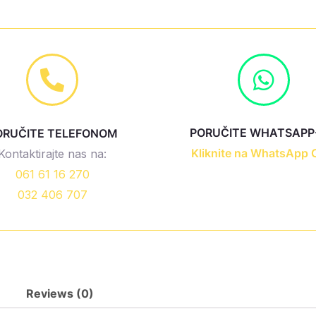
Geometric
bež,
TG-
1077
quantity
PORUČITE WHATSAPP
ORUČITE TELEFONOM
Kliknite na WhatsApp 
Kontaktirajte nas na:
061 61 16 270
032 406 707
Reviews (0)