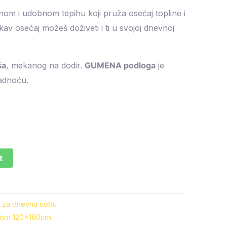
om i udobnom tepihu koji pruža osećaj topline i
kav osećaj možeš doživeti i ti u svojoj dnevnoj
ša
, mekanog na dodir.
GUMENA podloga
je
ladnoću.
t
i za dnevnu sobu
gom 120x180cm