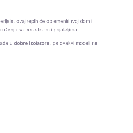
erijala, ovaj tepih će oplemeniti tvoj dom i
druženju sa porodicom i prijateljima.
spada u
dobre izolatore
, pa ovakvi modeli ne