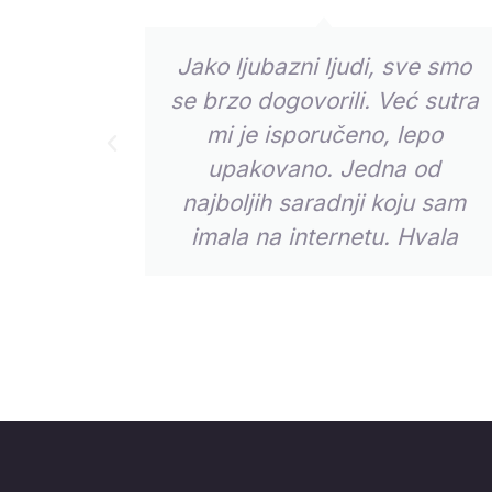
zinom
Jako ljubazni ljudi, sve smo
u. Sve
se brzo dogovorili. Već sutra
a, i u
mi je isporučeno, lepo
Prethodna
upakovano. Jedna od
najboljih saradnji koju sam
imala na internetu. Hvala