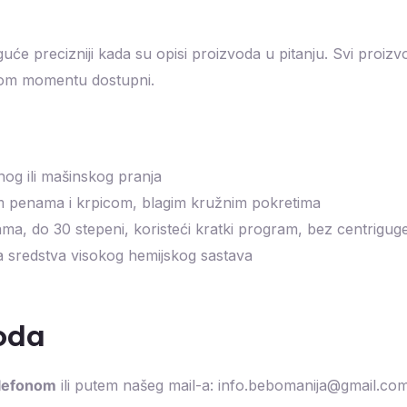
e precizniji kada su opisi proizvoda u pitanju. Svi proizvo
kom momentu dostupni.
og ili mašinskog pranja
m penama i krpicom, blagim kružnim pokretima
a, do 30 stepeni, koristeći kratki program, bez centrigug
uga sredstva visokog hemijskog sastava
voda
elefonom
ili putem našeg mail-a: info.bebomanija@gmail.co