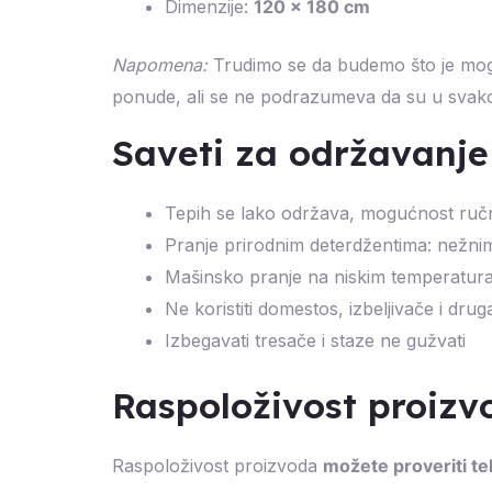
Dimenzije:
120 x 180 cm
Napomena:
Trudimo se da budemo što je moguć
ponude, ali se ne podrazumeva da su u sva
Saveti za održavanje
Tepih se lako održava, mogućnost ručn
Pranje prirodnim deterdžentima: nežni
Mašinsko pranje na niskim temperaturam
Ne koristiti domestos, izbeljivače i dr
Izbegavati tresače i staze ne gužvati
Raspoloživost proiz
Raspoloživost proizvoda
možete proveriti t