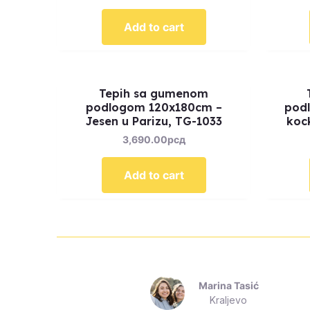
Add to cart
Tepih sa gumenom
podlogom 120x180cm –
pod
Jesen u Parizu, TG-1033
koc
3,690.00
рсд
Add to cart
ć
Marina Tasić
Kraljevo