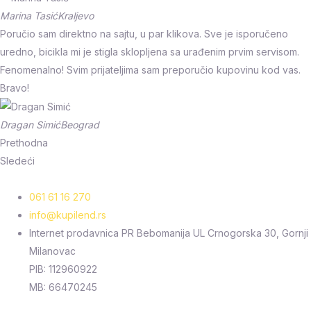
Marina Tasić
Kraljevo
Poručio sam direktno na sajtu, u par klikova. Sve je isporučeno
uredno, bicikla mi je stigla sklopljena sa urađenim prvim servisom.
Fenomenalno! Svim prijateljima sam preporučio kupovinu kod vas.
Bravo!
Dragan Simić
Beograd
Prethodna
Sledeći
061 61 16 270
info@kupilend.rs
Internet prodavnica PR Bebomanija UL Crnogorska 30, Gornji
Milanovac
PIB: 112960922
MB: 66470245