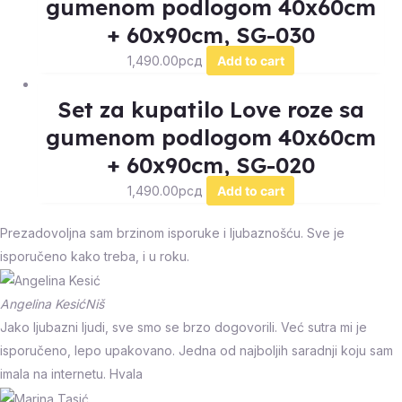
gumenom podlogom 40x60cm
+ 60x90cm, SG-030
1,490.00
рсд
Add to cart
Set za kupatilo Love roze sa
gumenom podlogom 40x60cm
+ 60x90cm, SG-020
1,490.00
рсд
Add to cart
Prezadovoljna sam brzinom isporuke i ljubaznošću. Sve je
isporučeno kako treba, i u roku.
Angelina Kesić
Niš
Jako ljubazni ljudi, sve smo se brzo dogovorili. Već sutra mi je
isporučeno, lepo upakovano. Jedna od najboljih saradnji koju sam
imala na internetu. Hvala