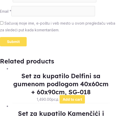
Email
*
Sačuvaj moje ime, e-poštu i veb mesto u ovom pregledaču veba
za sledeći put kada komentarišem.
Related products
Set za kupatilo Delfini sa
gumenom podlogom 40x60cm
+ 60x90cm, SG-018
1,490.00
рсд
Add to cart
Set za kupatilo Kamenčići i