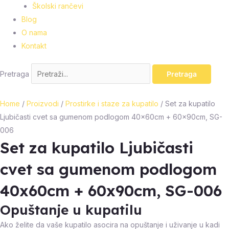
Školski rančevi
Blog
O nama
Kontakt
Pretraga
Pretraga
Home
/
Proizvodi
/
Prostirke i staze za kupatilo
/ Set za kupatilo
Ljubičasti cvet sa gumenom podlogom 40x60cm + 60x90cm, SG-
006
Set za kupatilo Ljubičasti
cvet sa gumenom podlogom
40x60cm + 60x90cm, SG-006
Opuštanje u kupatilu
Ako želite da vaše kupatilo asocira na opuštanje i uživanje u kadi