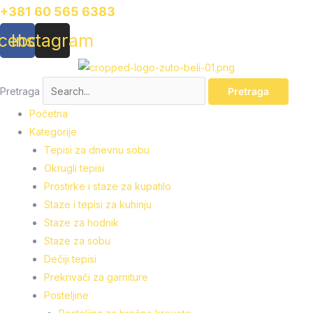
Pređi
Set
+381 60 565 6383
na
za
cebook
Instagram
sadržaj
kupatilo
Ljubičasti
cvet
Pretraga
Pretraga
sa
Početna
gumenom
Kategorije
podlogom
Tepisi za dnevnu sobu
40x60cm
Okrugli tepisi
+
Prostirke i staze za kupatilo
60x90cm,
Staze i tepisi za kuhinju
SG-
Staze za hodnik
006
Staze za sobu
quantity
Dečiji tepisi
Prekrivači za garniture
Posteljine