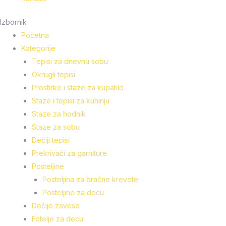
Izbornik
Početna
Kategorije
Tepisi za dnevnu sobu
Okrugli tepisi
Prostirke i staze za kupatilo
Staze i tepisi za kuhinju
Staze za hodnik
Staze za sobu
Dečiji tepisi
Prekrivači za garniture
Posteljine
Posteljina za bračne krevete
Posteljine za decu
Dečije zavese
Fotelje za decu