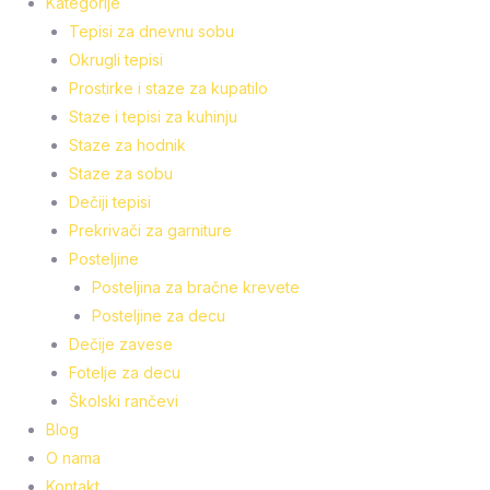
Kategorije
Tepisi za dnevnu sobu
Okrugli tepisi
Prostirke i staze za kupatilo
Staze i tepisi za kuhinju
Staze za hodnik
Staze za sobu
Dečiji tepisi
Prekrivači za garniture
Posteljine
Posteljina za bračne krevete
Posteljine za decu
Dečije zavese
Fotelje za decu
Školski rančevi
Blog
O nama
Kontakt