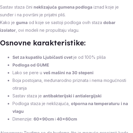
Sastav staza čini
neklizajuća
gumena podloga
iznad koje je
sunđer i na površini je prijatni pliš.
Kako je
guma
od koje se sastoji podloga ovih staza
dobar
izolator
, ovi modeli ne propuštaju vlagu.
Osnovne karakteristike:
Set za kupatilo Ljubičasti cvet
je od 100% pliša
Podloga od GUME
Lako se pere u
veš mašini na 30 stepeni
Boja postojana, međunarodno priznata i nema mogućnosti
otiranja
Sastav staza je
antibakterijski i antialergijski
Podloga staza je neklizajuća,
otporna na temperaturu
i na
vlagu
Dimenzije:
60x90cm
i
40x60cm
Napomena:
Trudimo se da budemo što je moguće precizniji kada