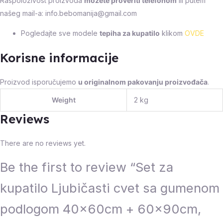
Raspoloživost proizvoda
možete proveriti telefonom
ili putem
našeg mail-a: info.bebomanija@gmail.com
Pogledajte sve modele
tepiha za kupatilo
klikom
OVDE
Korisne informacije
Proizvod isporučujemo
u originalnom pakovanju proizvođača
.
Weight
2 kg
Reviews
There are no reviews yet.
Be the first to review “Set za
kupatilo Ljubičasti cvet sa gumenom
podlogom 40x60cm + 60x90cm,