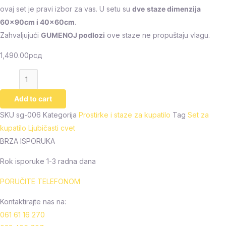
ovaj set je pravi izbor za vas. U setu su
dve
staze dimenzija
60x90cm i 40x60cm
.
Zahvaljujući
GUMENOJ podlozi
ove staze ne propuštaju vlagu.
1,490.00
рсд
Add to cart
SKU
sg-006
Kategorija
Prostirke i staze za kupatilo
Tag
Set za
kupatilo Ljubičasti cvet
BRZA ISPORUKA
Rok isporuke 1-3 radna dana
PORUČITE TELEFONOM
Kontaktirajte nas na:
061 61 16 270