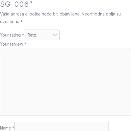
SG-006”
Vaša adresa e-pošte neće biti objavljena.
Neophodna polja su
označena
*
Your rating
*
Your review
*
Name
*