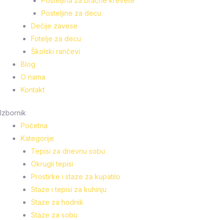
Posteljina za bračne krevete
Posteljine za decu
Dečije zavese
Fotelje za decu
Školski rančevi
Blog
O nama
Kontakt
Izbornik
Početna
Kategorije
Tepisi za dnevnu sobu
Okrugli tepisi
Prostirke i staze za kupatilo
Staze i tepisi za kuhinju
Staze za hodnik
Staze za sobu