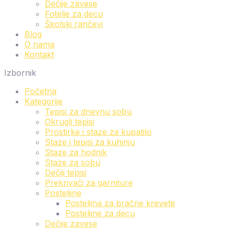
Dečije zavese
Fotelje za decu
Školski rančevi
Blog
O nama
Kontakt
Izbornik
Početna
Kategorije
Tepisi za dnevnu sobu
Okrugli tepisi
Prostirke i staze za kupatilo
Staze i tepisi za kuhinju
Staze za hodnik
Staze za sobu
Dečiji tepisi
Prekrivači za garniture
Posteljine
Posteljina za bračne krevete
Posteljine za decu
Dečije zavese