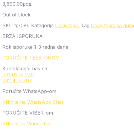
3,690.00
рсд
Out of stock
SKU
tg-086
Kategorija
Dečiji tepisi
Tag
Dečiji tepih sa g
BRZA ISPORUKA
Rok isporuke 1-3 radna dana
PORUČITE TELEFONOM
Kontaktirajte nas na:
061 61 16 270
032 406 707
Poručite WhatsApp-om
Kliknite na WhatsApp Chat
PORUČITE VIBER-om
Kliknite za Viber Chat