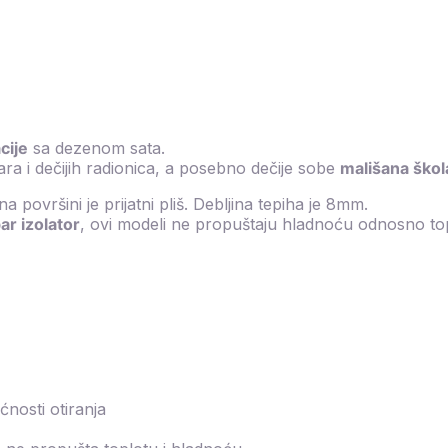
cije
sa dezenom sata.
ra i dečijih radionica, a posebno dečije sobe
mališana škola
a površini je prijatni pliš. Debljina tepiha je 8mm.
ar izolator
, ovi modeli ne propuštaju hladnoću odnosno to
nosti otiranja