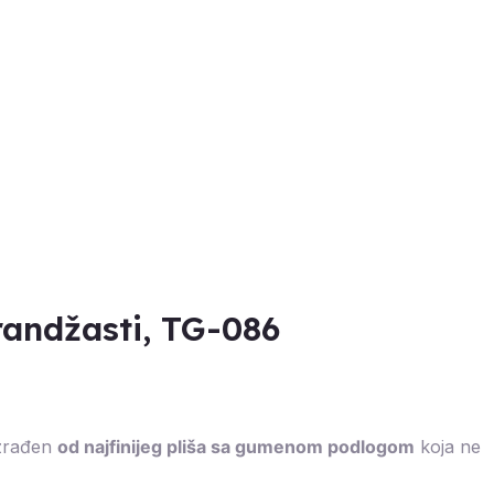
andžasti, TG-086
Izrađen
od najfinijeg pliša sa gumenom podlogom
koja ne