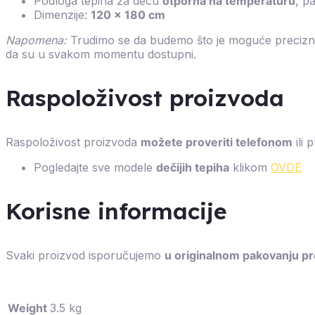
Podloga tepiha za decu
otporna na temperaturu
, p
Dimenzije:
120 x 180 cm
Napomena:
Trudimo se da budemo što je moguće precizniji
da su u svakom momentu dostupni.
Raspoloživost proizvoda
Raspoloživost proizvoda
možete proveriti telefonom
ili 
Pogledajte sve modele
dečijih tepiha
klikom
OVDE
Korisne informacije
Svaki proizvod isporučujemo
u originalnom pakovanju p
Weight
3.5 kg