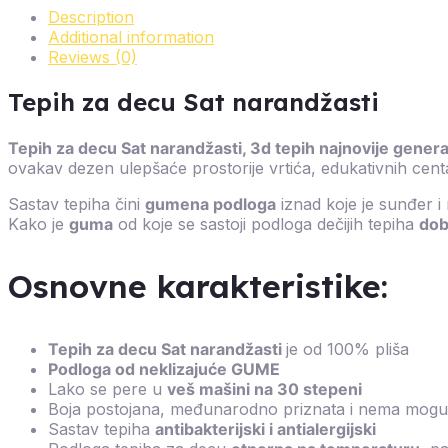
Description
Additional information
Reviews (0)
Tepih za decu Sat narandžasti
Tepih za decu Sat narandžasti, 3d tepih najnovije genera
ovakav dezen ulepšaće prostorije vrtića, edukativnih centa
Sastav tepiha čini
gumena podloga
iznad koje je sunđer i n
Kako je
guma
od koje se sastoji podloga dečijih tepiha
dob
Osnovne karakteristike:
Tepih za decu Sat narandžasti
je od 100% pliša
Podloga od neklizajuće GUME
Lako se pere u
veš mašini na 30 stepeni
Boja postojana, međunarodno priznata i nema moguć
Sastav tepiha
antibakterijski i antialergijski