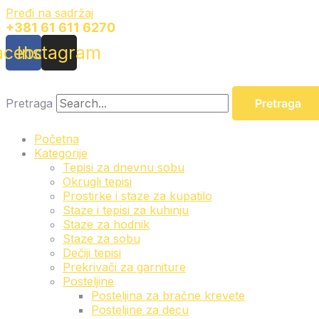
Pređi na sadržaj
+381 61 611 6270
acebook
Instagram
Pretraga
Pretraga
Početna
Kategorije
Tepisi za dnevnu sobu
Okrugli tepisi
Prostirke i staze za kupatilo
Staze i tepisi za kuhinju
Staze za hodnik
Staze za sobu
Dečiji tepisi
Prekrivači za garniture
Posteljine
Posteljina za bračne krevete
Posteljine za decu