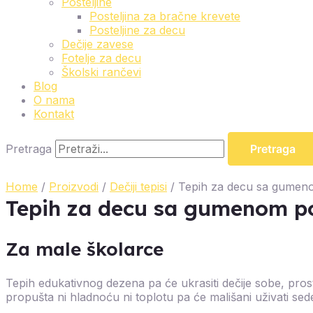
Posteljine
Posteljina za bračne krevete
Posteljine za decu
Dečije zavese
Fotelje za decu
Školski rančevi
Blog
O nama
Kontakt
Pretraga
Pretraga
Home
/
Proizvodi
/
Dečiji tepisi
/ Tepih za decu sa gumen
Tepih za decu sa gumenom p
Za male školarce
Tepih edukativnog dezena pa će ukrasiti dečije sobe, pros
propušta ni hladnoću ni toplotu pa će mališani uživati sed