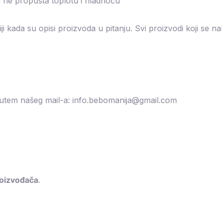
a ne propušta toplotu i hladnoću
 kada su opisi proizvoda u pitanju. Svi proizvodi koji se 
putem našeg mail-a: info.bebomanija@gmail.com
roizvođača
.