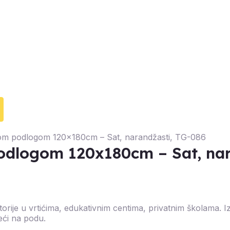
om podlogom 120x180cm – Sat, narandžasti, TG-086
odlogom 120x180cm – Sat, nar
torije u vrtićima, edukativnim centima, privatnim školama. 
eći na podu.