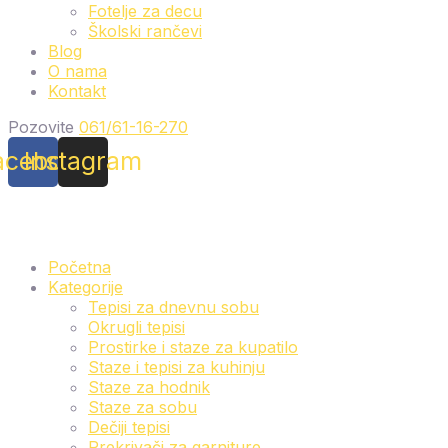
Fotelje za decu
Školski rančevi
Blog
O nama
Kontakt
Pozovite
061/61-16-270
acebook
Instagram
Početna
Kategorije
Tepisi za dnevnu sobu
Okrugli tepisi
Prostirke i staze za kupatilo
Staze i tepisi za kuhinju
Staze za hodnik
Staze za sobu
Dečiji tepisi
Prekrivači za garniture