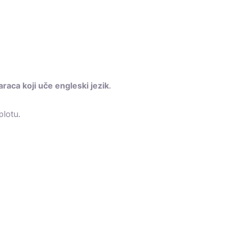
raca koji uče engleski jezik
.
plotu.