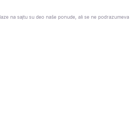
nalaze na sajtu su deo naše ponude, ali se ne podrazumeva