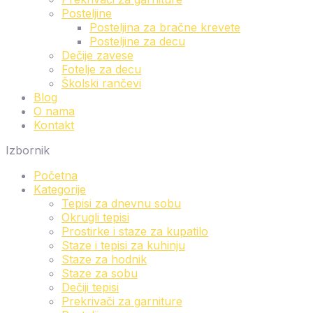
Posteljine
Posteljina za bračne krevete
Posteljine za decu
Dečije zavese
Fotelje za decu
Školski rančevi
Blog
O nama
Kontakt
Izbornik
Početna
Kategorije
Tepisi za dnevnu sobu
Okrugli tepisi
Prostirke i staze za kupatilo
Staze i tepisi za kuhinju
Staze za hodnik
Staze za sobu
Dečiji tepisi
Prekrivači za garniture