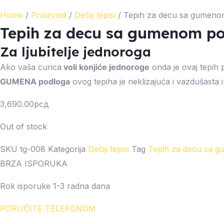
Home
/
Proizvodi
/
Dečiji tepisi
/ Tepih za decu sa gumen
Tepih za decu sa gumenom p
Za ljubitelje jednoroga
Ako vaša curica
voli konjiće jednoroge
onda je ovaj tepih p
GUMENA podloga
ovog tepiha je neklizajuća i vazdušasta i 
3,690.00
рсд
Out of stock
SKU
tg-008
Kategorija
Dečiji tepisi
Tag
Tepih za decu sa 
BRZA ISPORUKA
Rok isporuke 1-3 radna dana
PORUČITE TELEFONOM