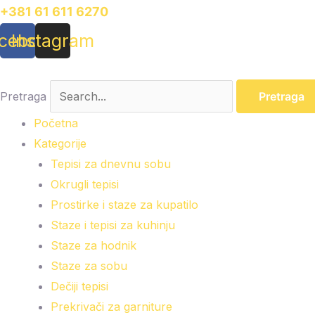
Pređi
+381 61 611 6270
na
cebook
Instagram
sadržaj
Pretraga
Pretraga
Početna
Kategorije
Tepisi za dnevnu sobu
Okrugli tepisi
Prostirke i staze za kupatilo
Staze i tepisi za kuhinju
Staze za hodnik
Staze za sobu
Dečiji tepisi
Prekrivači za garniture