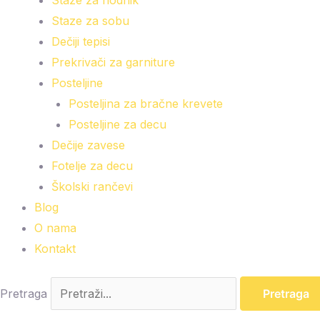
Staze za hodnik
Staze za sobu
Dečiji tepisi
Prekrivači za garniture
Posteljine
Posteljina za bračne krevete
Posteljine za decu
Dečije zavese
Fotelje za decu
Školski rančevi
Blog
O nama
Kontakt
Pretraga
Pretraga