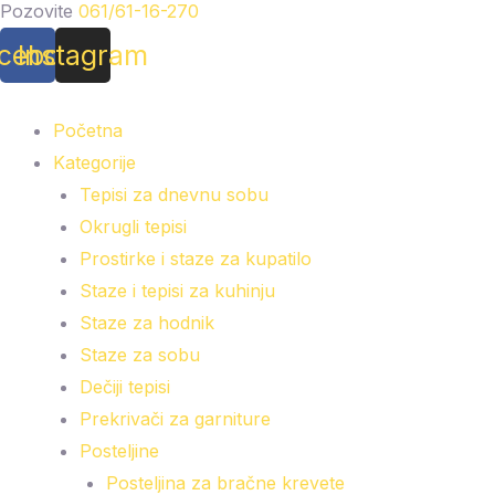
Pozovite
061/61-16-270
cebook
Instagram
Početna
Kategorije
Tepisi za dnevnu sobu
Okrugli tepisi
Prostirke i staze za kupatilo
Staze i tepisi za kuhinju
Staze za hodnik
Staze za sobu
Dečiji tepisi
Prekrivači za garniture
Posteljine
Posteljina za bračne krevete