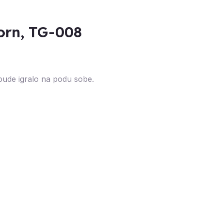
orn, TG-008
e bude igralo na podu sobe.