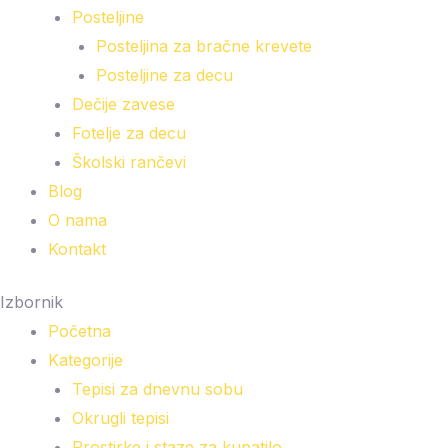
Posteljine
Posteljina za bračne krevete
Posteljine za decu
Dečije zavese
Fotelje za decu
Školski rančevi
Blog
O nama
Kontakt
Izbornik
Početna
Kategorije
Tepisi za dnevnu sobu
Okrugli tepisi
Prostirke i staze za kupatilo