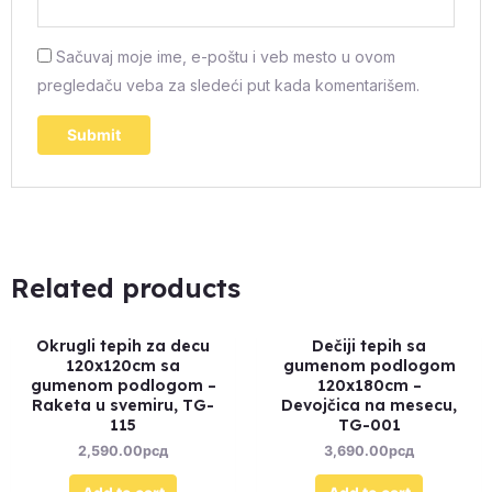
Sačuvaj moje ime, e-poštu i veb mesto u ovom
pregledaču veba za sledeći put kada komentarišem.
Related products
Okrugli tepih za decu
Dečiji tepih sa
120x120cm sa
gumenom podlogom
gumenom podlogom –
120x180cm –
Raketa u svemiru, TG-
Devojčica na mesecu,
115
TG-001
2,590.00
рсд
3,690.00
рсд