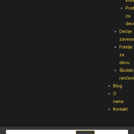
kre
Post
za
dec
Dečije
zavese
Fotelje
za
decu
Školski
rančevi
Blog
O
nama
Kontakt
Pretraga
Pretraga