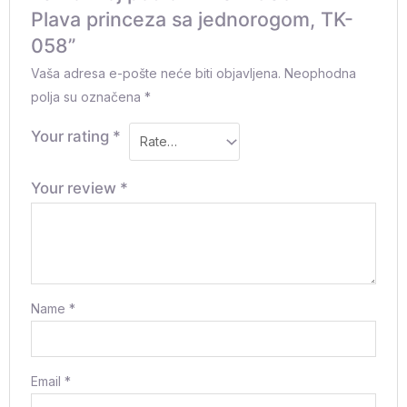
Plava princeza sa jednorogom, TK-
058”
Vaša adresa e-pošte neće biti objavljena.
Neophodna
polja su označena
*
Your rating
*
Your review
*
Name
*
Email
*