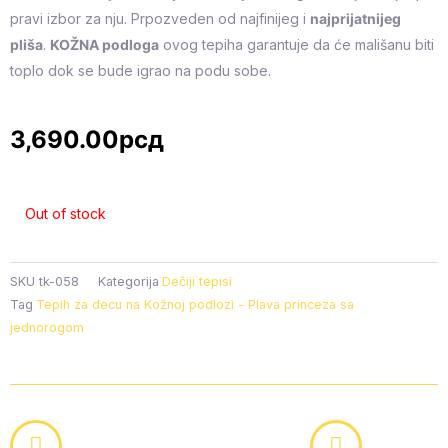
pravi izbor za nju. Prpozveden od najfinijeg i
najprijatnijeg
pliša
.
KOŽNA podloga
ovog tepiha garantuje da će mališanu biti
toplo dok se bude igrao na podu sobe.
3,690.00
рсд
Out of stock
SKU
tk-058
Kategorija
Dečiji tepisi
Tag
Tepih za decu na Kožnoj podlozi - Plava princeza sa
jednorogom