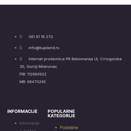
061 61 16 270
info@kupilend.rs
Internet prodavnica PR Bebomanija UL Crnogorska
30, Gornji Milanovac
PIB: 112960922
MB: 66470245
INFORMACIJE
POPULARNE
KATEGORIJE
Informacije
Posteljine
o dostavi