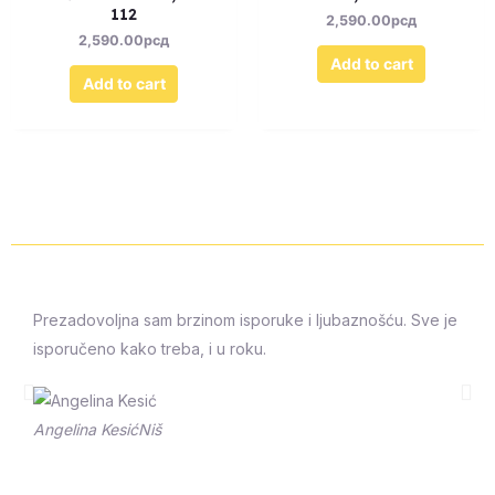
112
2,590.00
рсд
2,590.00
рсд
Add to cart
Add to cart
Prezadovoljna sam brzinom isporuke i ljubaznošću. Sve je
isporučeno kako treba, i u roku.
Prethodna
Sle
Angelina Kesić
Niš