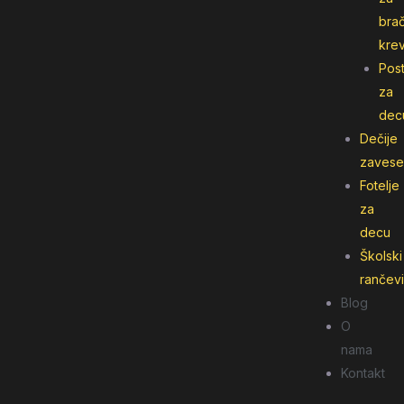
bra
kre
Post
za
dec
Dečije
zavese
Fotelje
za
decu
Školski
rančevi
Blog
O
nama
Kontakt