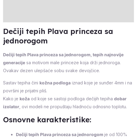
Additional information
Reviews (0)
Dečiji tepih Plava princeza sa
jednorogom
Dečiji tepih Plava princeza sa jednorogom, tepih najnovije
generacije
sa motivom male princeze koja drži jednoroga.
Ovakav dezen ulepšaće sobu svake devojčice.
Sastav tepiha čini
kožna podloga
iznad koje je sunđer 4mm i na
površini je prijatni pliš.
Kako je
koža
od koje se sastoji podloga dečijih tepiha
dobar
izolator
, ovi modeli ne propuštaju hladnoću odnosno toplotu.
Osnovne karakteristike:
Dečiji tepih Plava princeza sa jednorogom
je od 100%