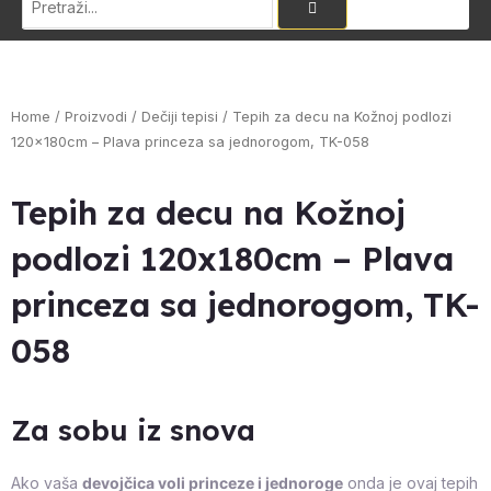
Home
/
Proizvodi
/
Dečiji tepisi
/ Tepih za decu na Kožnoj podlozi
120x180cm – Plava princeza sa jednorogom, TK-058
Tepih za decu na Kožnoj
podlozi 120x180cm – Plava
princeza sa jednorogom, TK-
058
Za sobu iz snova
Ako vaša
devojčica voli princeze i jednoroge
onda je ovaj tepih