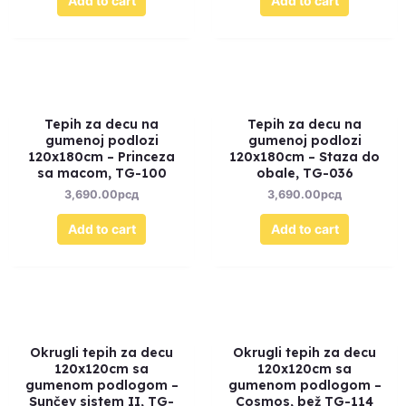
Add to cart
Add to cart
Tepih za decu na
Tepih za decu na
gumenoj podlozi
gumenoj podlozi
120x180cm – Princeza
120x180cm – Staza do
sa macom, TG-100
obale, TG-036
3,690.00
рсд
3,690.00
рсд
Add to cart
Add to cart
Okrugli tepih za decu
Okrugli tepih za decu
120x120cm sa
120x120cm sa
gumenom podlogom –
gumenom podlogom –
Sunčev sistem II, TG-
Cosmos, bež TG-114