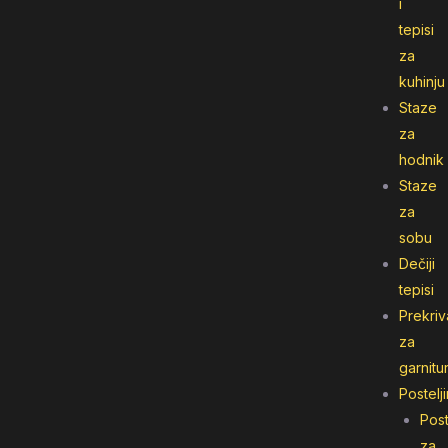
i
tepisi
za
kuhinju
Staze
za
hodnik
Staze
za
sobu
Dečiji
tepisi
Prekriv
za
garnitu
Postelj
Post
za