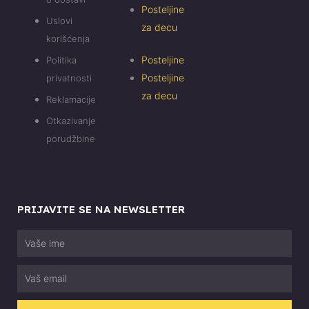
Posteljine
Uslovi
za decu
korišćenja
Posteljine
Politika
Posteljine
privatnosti
za decu
Reklamacije
Otkazivanje
porudžbine
PRIJAVITE SE NA NEWSLETTER
Vaše
ime
Email