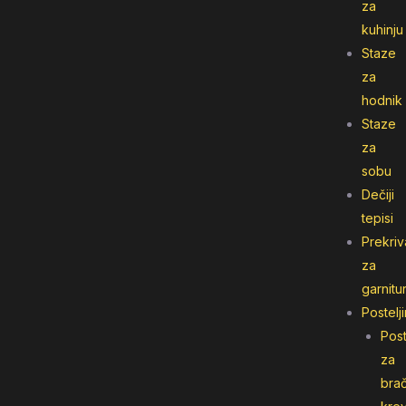
za
kuhinju
Staze
za
hodnik
Staze
za
sobu
Dečiji
tepisi
Prekriv
za
garnitu
Postelj
Post
za
bra