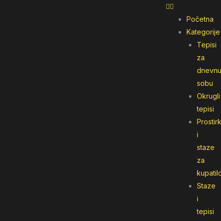
Početna
Kategorije
Tepisi
za
dnevn
sobu
Okrugli
tepisi
Prostir
i
staze
za
kupatil
Staze
i
tepisi