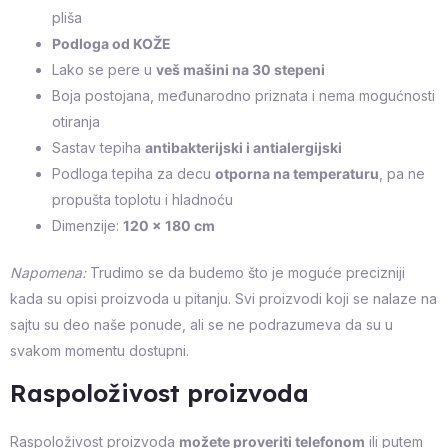
pliša
Podloga od KOŽE
Lako se pere u
veš mašini na 30 stepeni
Boja postojana, međunarodno priznata i nema mogućnosti
otiranja
Sastav tepiha
antibakterijski i antialergijski
Podloga tepiha za decu
otporna na temperaturu
, pa ne
propušta toplotu i hladnoću
Dimenzije:
120 x 180 cm
Napomena:
Trudimo se da budemo što je moguće precizniji
kada su opisi proizvoda u pitanju. Svi proizvodi koji se nalaze na
sajtu su deo naše ponude, ali se ne podrazumeva da su u
svakom momentu dostupni.
Raspoloživost proizvoda
Raspoloživost proizvoda
možete proveriti telefonom
ili putem