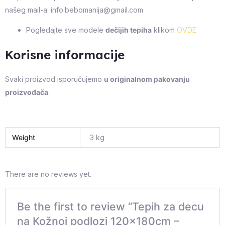
našeg mail-a: info.bebomanija@gmail.com
Pogledajte sve modele
dečijih tepiha
klikom
OVDE
Korisne informacije
Svaki proizvod isporučujemo
u originalnom pakovanju
proizvođača
.
Weight
3 kg
There are no reviews yet.
Be the first to review “Tepih za decu
na Kožnoj podlozi 120x180cm –