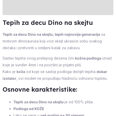
Reviews (0)
Tepih za decu Dino na skejtu
Tepih za decu Dino na skejtu, tepih najnovije generacije
sa
motivom dinosaurusa koji vozi skejt ukrasiće sobu svakog
dečaka i pretvoriti u omiljeni kutak za zabavu.
Sastav tepiha ovog prelepog dezena čini
kožna podloga
iznad
koje je sunđer 4mm i na površini je prijatni pliš.
Kako je
koža
od koje se sastoji podloga dečijih tepiha
dobar
izolator
, ovi modeli ne propuštaju hladnoću odnosno toplotu.
Osnovne karakteristike:
Tepih za decu Dino na skejtu
je od 100% pliša
Podloga od KOŽE
Lako se pere u
veš mašini na 30 stepeni