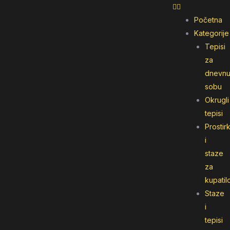
Početna
Kategorije
Tepisi
za
dnevn
sobu
Okrugli
tepisi
Prostir
i
staze
za
kupatil
Staze
i
tepisi