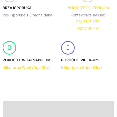
plavi
BRZA ISPORUKA
PORUČITE TELEFONOM
TK-
Rok isporuke 1-3 radna dana
Kontaktirajte nas na:
050
061 61 16 270
quantity
032 406 707
PORUČITE WHATSAPP-OM
PORUČITE VIBER-om
Kliknite na WhatsApp Chat
Kliknite za Viber Chat
Description
Additional information