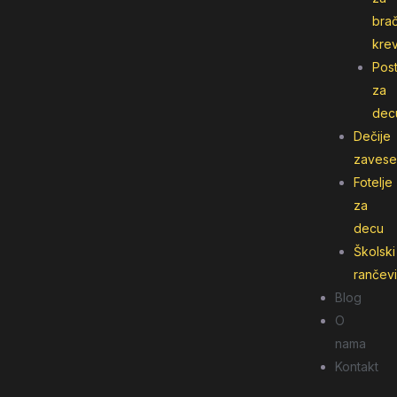
bra
kre
Post
za
dec
Dečije
zavese
Fotelje
za
decu
Školski
rančevi
Blog
O
nama
Kontakt