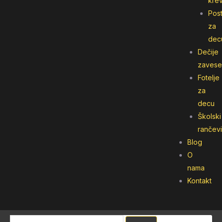
kre
Post
za
dec
Dečije
zavese
Fotelje
za
decu
Školski
rančevi
Blog
O
nama
Kontakt
Pretraga
Pretraga