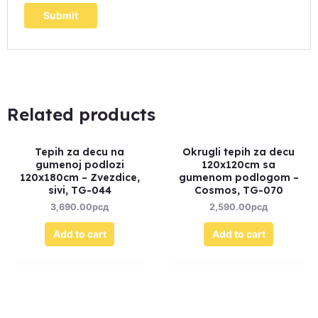
Related products
Tepih za decu na
Okrugli tepih za decu
gumenoj podlozi
120x120cm sa
120x180cm – Zvezdice,
gumenom podlogom –
sivi, TG-044
Cosmos, TG-070
3,690.00
рсд
2,590.00
рсд
Add to cart
Add to cart