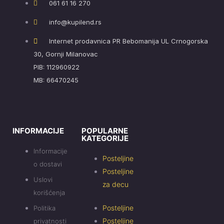
061 61 16 270
info@kupilend.rs
Internet prodavnica PR Bebomanija UL Crnogorska
30, Gornji Milanovac
PIB: 112960922
MB: 66470245
INFORMACIJE
POPULARNE
KATEGORIJE
Informacije
Posteljine
o dostavi
Posteljine
Uslovi
za decu
korišćenja
Posteljine
Politika
Posteljine
privatnosti