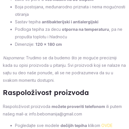
Boja postojana, međunarodno priznata i nema mogućnosti
otiranja
Sastav tepiha
antibakterijski i antialergijski
Podloga tepiha za decu
otporna na temperaturu
, pa ne
propušta toplotu i hladnoću
Dimenzije:
120 x 180 cm
Napomena:
Trudimo se da budemo što je moguće precizniji
kada su opisi proizvoda u pitanju. Svi proizvodi koji se nalaze na
sajtu su deo naše ponude, ali se ne podrazumeva da su u
svakom momentu dostupni.
Raspoloživost proizvoda
Raspoloživost proizvoda
možete proveriti telefonom
ili putem
našeg mail-a: info.bebomanija@gmail.com
Pogledajte sve modele
dečijih tepiha
klikom
OVDE