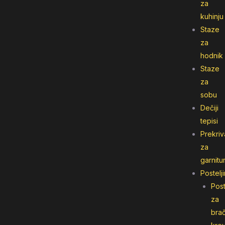
za
kuhinju
Staze
za
hodnik
Staze
za
sobu
Dečiji
tepisi
Prekriv
za
garnitu
Postelj
Post
za
bra