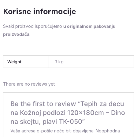
Korisne informacije
Svaki proizvod isporučujemo
u originalnom pakovanju
proizvođača
.
Weight
3 kg
There are no reviews yet.
Be the first to review “Tepih za decu
na Kožnoj podlozi 120x180cm – Dino
na skejtu, plavi TK-050”
Vaša adresa e-pošte neće biti objavljena.
Neophodna