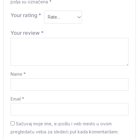
polja su označena
*
Your rating
*
Your review
*
Name
*
Email
*
Sačuvaj moje ime, e-poštu i veb mesto u ovom
pregledaču veba za sledeći put kada komentarišem.