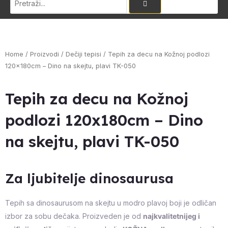
Home
/
Proizvodi
/
Dečiji tepisi
/ Tepih za decu na Kožnoj podlozi
120x180cm – Dino na skejtu, plavi TK-050
Tepih za decu na Kožnoj
podlozi 120x180cm – Dino
na skejtu, plavi TK-050
Za ljubitelje dinosaurusa
Tepih sa dinosaurusom na skejtu u modro plavoj boji je odličan
izbor za sobu dečaka. Proizveden je od
najkvalitetnijeg i