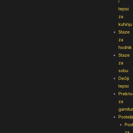
i
tepisi
za
kuhinju
Staze
za
hodnik
Staze
za
sobu
Dečiji
tepisi
Prekriv
za
garnitu
Postelj
Post
za