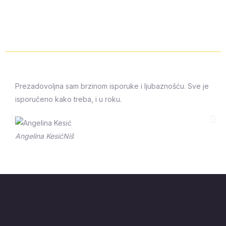
Prezadovoljna sam brzinom isporuke i ljubaznošću. Sve je
isporučeno kako treba, i u roku.
Prethodna
Sle
Angelina Kesić
Niš