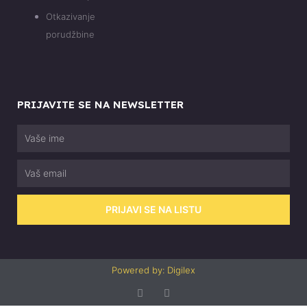
Otkazivanje
porudžbine
PRIJAVITE SE NA NEWSLETTER
Vaše
ime
Email
PRIJAVI SE NA LISTU
Powered by: Digilex
F
I
a
n