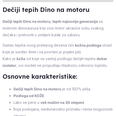
Dečiji tepih Dino na motoru
Dečiji tepih Dino na motoru, tepih najnovije generacije
sa
motivom dinosaurusa koji vozi motor ukrasiće sobu svakog
dečaka i pretvoriti u omiljeni kutak za zabavu.
Sastav tepiha ovog prelepog dezena čini
kožna podloga
iznad
koje je sunđer 4mm i na površini je prijatni pliš.
Kako je
koža
od koje se sastoji podloga dečijih tepiha
dobar
izolator
, ovi modeli ne propuštaju hladnoću odnosno toplotu.
Osnovne karakteristike:
Dečiji tepih Dino na motoru
je od 100% pliša
Podloga od KOŽE
Lako se pere u
veš mašini na 30 stepeni
Boja postojana, međunarodno priznata i nema mogućnosti
otiranja