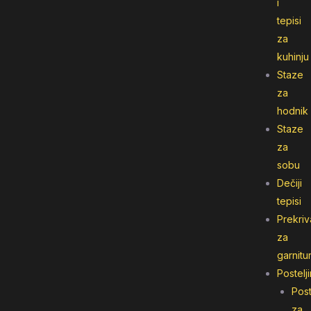
i
tepisi
za
kuhinju
Staze
za
hodnik
Staze
za
sobu
Dečiji
tepisi
Prekriv
za
garnitu
Postelj
Post
za