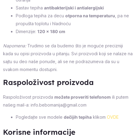
Sastav tepiha
antibakterijski i antialergijski
Podloga tepiha za decu
otporna na temperaturu
, pa ne
propušta toplotu i hladnoću
Dimenzije:
120 x 180 cm
Napomena:
Trudimo se da budemo što je moguće precizniji
kada su opisi proizvoda u pitanju. Svi proizvodi koji se nalaze na
sajtu su deo naše ponude, ali se ne podrazumeva da su u
svakom momentu dostupni.
Raspoloživost proizvoda
Raspoloživost proizvoda
možete proveriti telefonom
ili putem
našeg mail-a: info.bebomanija@gmail.com
Pogledajte sve modele
dečijih tepiha
klikom
OVDE
Korisne informacije