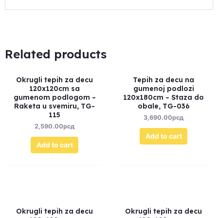
Related products
Okrugli tepih za decu
Tepih za decu na
120x120cm sa
gumenoj podlozi
gumenom podlogom –
120x180cm – Staza do
Raketa u svemiru, TG-
obale, TG-036
115
3,690.00
рсд
2,590.00
рсд
Add to cart
Add to cart
Okrugli tepih za decu
Okrugli tepih za decu