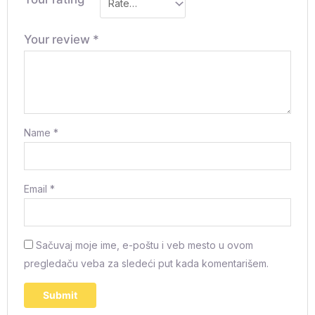
Your review
*
Name
*
Email
*
Sačuvaj moje ime, e-poštu i veb mesto u ovom
pregledaču veba za sledeći put kada komentarišem.