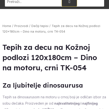
Home
/
Proizvodi
/
Dečiji tepisi
/ Tepih za decu na Kožnoj podlozi
120x180cm – Dino na motoru, crni TK-054
Tepih za decu na Kožnoj
podlozi 120x180cm – Dino
na motoru, crni TK-054
Za ljubitelje dinosaurusa
Tepih sa dinosaurusom na motoru u crnoj boji je odličan izbor za
sobu dečaka. Proizveden je od
najkvalitetnijeg i najfinijeg