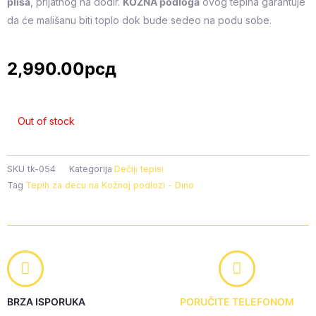
pliša
, prijatnog na dodir.
KOŽNA podloga
ovog tepiha garantuje
da će mališanu biti toplo dok bude sedeo na podu sobe.
2,990.00
рсд
Out of stock
SKU
tk-054
Kategorija
Dečiji tepisi
Tag
Tepih za decu na Kožnoj podlozi - Dino
BRZA ISPORUKA
PORUČITE TELEFONOM