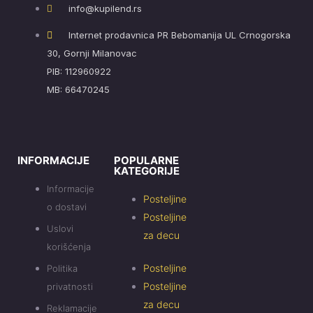
info@kupilend.rs
Internet prodavnica PR Bebomanija UL Crnogorska
30, Gornji Milanovac
PIB: 112960922
MB: 66470245
INFORMACIJE
POPULARNE
KATEGORIJE
Informacije
Posteljine
o dostavi
Posteljine
Uslovi
za decu
korišćenja
Posteljine
Politika
Posteljine
privatnosti
za decu
Reklamacije