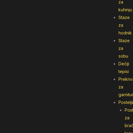
za
kuhinju
Staze
za
hodnik
Staze
za
sobu
Dečiji
tepisi
Prekriv
za
garnitu
Postelj
Post
za
bra