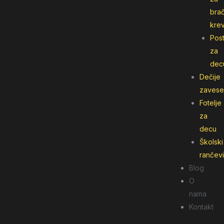
bra
kre
Post
za
dec
Dečije
zavese
Fotelje
za
decu
Školski
rančevi
Blog
O
nama
Kontakt