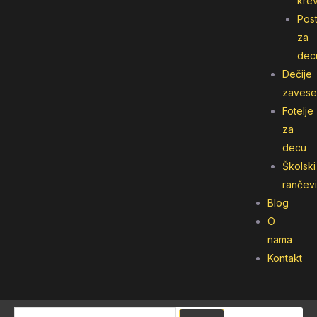
kre
Post
za
dec
Dečije
zavese
Fotelje
za
decu
Školski
rančevi
Blog
O
nama
Kontakt
Pretraga
Pretraga