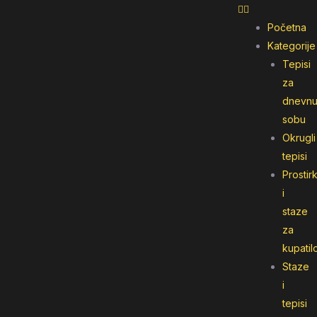
Početna
Kategorije
Tepisi
za
dnevn
sobu
Okrugli
tepisi
Prostir
i
staze
za
kupatil
Staze
i
tepisi