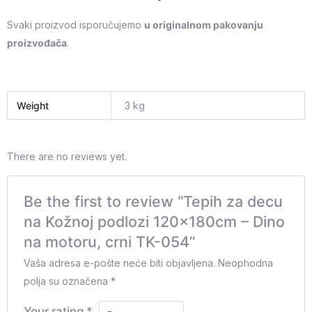
Svaki proizvod isporučujemo
u originalnom pakovanju
proizvođača
.
Weight
3 kg
There are no reviews yet.
Be the first to review “Tepih za decu
na Kožnoj podlozi 120x180cm – Dino
na motoru, crni TK-054”
Vaša adresa e-pošte neće biti objavljena.
Neophodna
polja su označena
*
Your rating
*