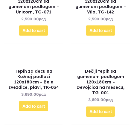
120x120cm sa
120x120cm sa
gumenom podlogom –
gumenom podlogom –
Unicorn, TG-071
Vila, TG-142
2,590.00
рсд
2,590.00
рсд
Add to cart
Add to cart
Tepih za decu na
Dečiji tepih sa
Kožnoj podlozi
gumenom podlogom
120x180cm – Bele
120x180cm –
zvezdice, plavi, TK-034
Devojčica na mesecu,
TG-001
3,690.00
рсд
3,690.00
рсд
Add to cart
Add to cart