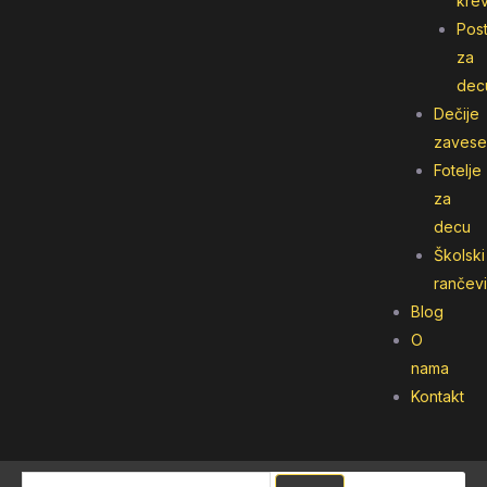
kre
Post
za
dec
Dečije
zavese
Fotelje
za
decu
Školski
rančevi
Blog
O
nama
Kontakt
Pretraga
Pretraga