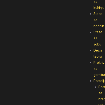
za
kuhinju
Staze
za
hodnik
Staze
za
sobu
Dečiji
tepisi
Prekriv
za
garnitu
Postelj
Post
za
bra