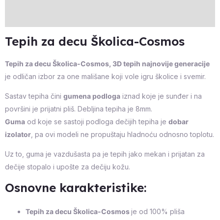
Reviews (0)
Tepih za decu Školica-Cosmos
Tepih za decu Školica-Cosmos, 3D tepih najnovije generacije
je odličan izbor za one mališane koji vole igru školice i svemir.
Sastav tepiha čini
gumena podloga
iznad koje je sunđer i na
površini je prijatni pliš. Debljina tepiha je 8mm.
Guma
od koje se sastoji podloga dečijih tepiha je
dobar
izolator
, pa ovi modeli ne propuštaju hladnoću odnosno toplotu.
Uz to, guma je vazdušasta pa je tepih jako mekan i prijatan za
dečije stopalo i upošte za dečiju kožu.
Osnovne karakteristike:
Tepih za decu Školica-Cosmos
je od 100% pliša