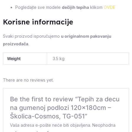
Pogledajte sve modele
dečijih tepiha
klikom
OVDE
Korisne informacije
Svaki proizvod isporučujemo
u originalnom pakovanju
proizvođača
.
Weight
3.5 kg
There are no reviews yet.
Be the first to review “Tepih za decu
na gumenoj podlozi 120x180cm –
Školica-Cosmos, TG-051”
Vaša adresa e-pošte neće biti objavljena.
Neophodna