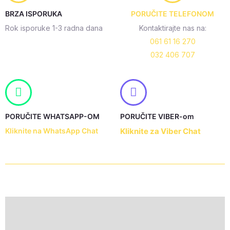
quantity
BRZA ISPORUKA
PORUČITE TELEFONOM
Rok isporuke 1-3 radna dana
Kontaktirajte nas na:
061 61 16 270
032 406 707
PORUČITE WHATSAPP-OM
PORUČITE VIBER-om
Kliknite na WhatsApp Chat
Kliknite za Viber Chat
Description
Additional information