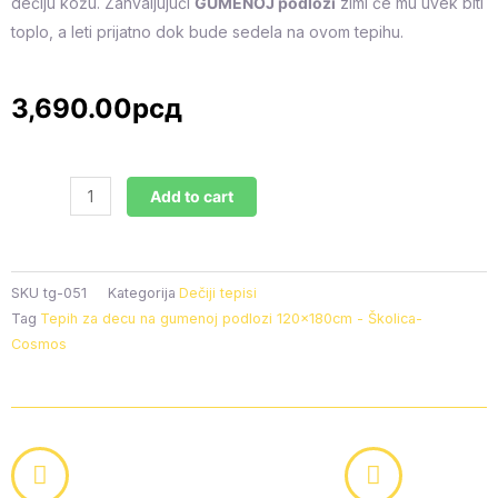
dečiju kožu. Zahvaljujući
GUMENOJ podlozi
zimi će mu uvek biti
toplo, a leti prijatno dok bude sedela na ovom tepihu.
3,690.00
рсд
Tepih
Add to cart
za
decu
na
gumenoj
SKU
tg-051
Kategorija
Dečiji tepisi
podlozi
Tag
Tepih za decu na gumenoj podlozi 120x180cm - Školica-
Cosmos
120x180cm
-
Školica-
Cosmos,
TG-
051