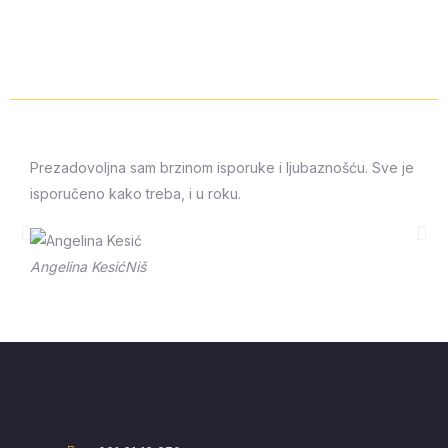
Prezadovoljna sam brzinom isporuke i ljubaznošću. Sve je
isporučeno kako treba, i u roku.
Prethodna
Sle
Angelina Kesić
Niš