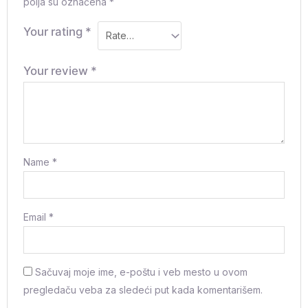
polja su označena
*
Your rating
*
Your review
*
Name
*
Email
*
Sačuvaj moje ime, e-poštu i veb mesto u ovom
pregledaču veba za sledeći put kada komentarišem.