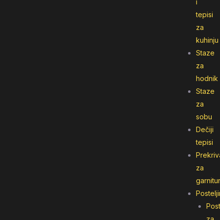
i
tepisi
za
kuhinju
Staze
za
hodnik
Staze
za
sobu
Dečiji
tepisi
Prekriv
za
garnitu
Postelj
Post
za