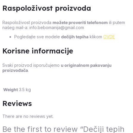
Raspoloživost proizvoda
Raspoloživost proizvoda
možete proveriti telefonom
ili putem
našeg mail-a: info.bebomanija@gmail.com
Pogledajte sve modele
dečijih tepiha
klikom
OVDE
Korisne informacije
Svaki proizvod isporučujemo
u originalnom pakovanju
proizvođača
.
Weight
3.5 kg
Reviews
There are no reviews yet.
Be the first to review “Dečiji tepih