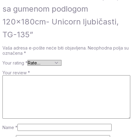
sa gumenom podlogom
120x180cm- Unicorn ljubičasti,
TG-135”
Vaša adresa e-pošte neće biti objavljena.
Neophodna polja su
označena
*
Your rating
*
Your review
*
Name
*