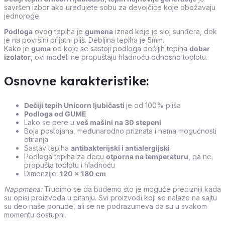
savršen izbor ako uređujete sobu za devojčice koje obožavaju
jednoroge.
Podloga
ovog tepiha je
gumena
iznad koje je sloj sunđera, dok
je na površini prijatni pliš. Debljina tepiha je 5mm.
Kako je
guma
od koje se sastoji podloga dečijih tepiha
dobar
izolator
, ovi modeli ne propuštaju hladnoću odnosno toplotu.
Osnovne karakteristike:
Dečiji tepih Unicorn ljubičasti
je od 100% pliša
Podloga od GUME
Lako se pere u
veš mašini na 30 stepeni
Boja postojana, međunarodno priznata i nema mogućnosti
otiranja
Sastav tepiha
antibakterijski i antialergijski
Podloga tepiha za decu
otporna na temperaturu
, pa ne
propušta toplotu i hladnoću
Dimenzije:
120 x 180 cm
Napomena:
Trudimo se da budemo što je moguće precizniji kada
su opisi proizvoda u pitanju. Svi proizvodi koji se nalaze na sajtu
su deo naše ponude, ali se ne podrazumeva da su u svakom
momentu dostupni.