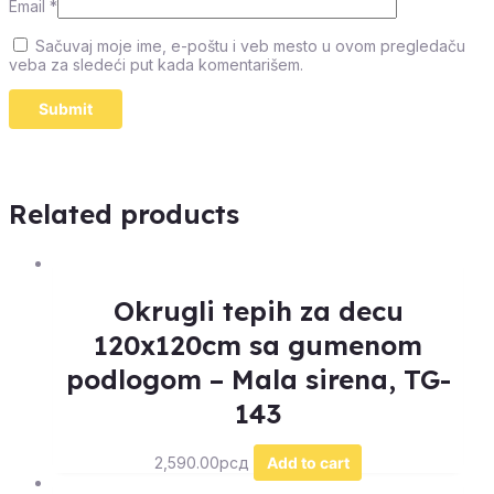
Email
*
Sačuvaj moje ime, e-poštu i veb mesto u ovom pregledaču
veba za sledeći put kada komentarišem.
Related products
Okrugli tepih za decu
120x120cm sa gumenom
podlogom – Mala sirena, TG-
143
2,590.00
рсд
Add to cart