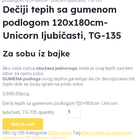
podlogom 120x180cm- Unicorn ljubičasti, TG-135
Dečiji tepih sa gumenom
podlogom 120x180cm-
Unicorn ljubičasti, TG-135
Za sobu iz bajke
Ako vaša curica
obožava jednoroge
onda je ovaj tepih savršen
izbor za njenu sobu.
GUMENA podloga
ovog tepiha garantuje da će devojčicama biti
toplo dok se budu igrale na podu sobe.
3,690.00
рсд
Dečiji tepih sa gumenom podlogom 120x180cm- Unicorn
ljubičasti, TG-135 quantity
Add to cart
SKU
tg-135
Kategorija
Dečiji tepisi
Tag
Dečiji tepih sa gumenom
podlogom 120x180cm- Unicorn