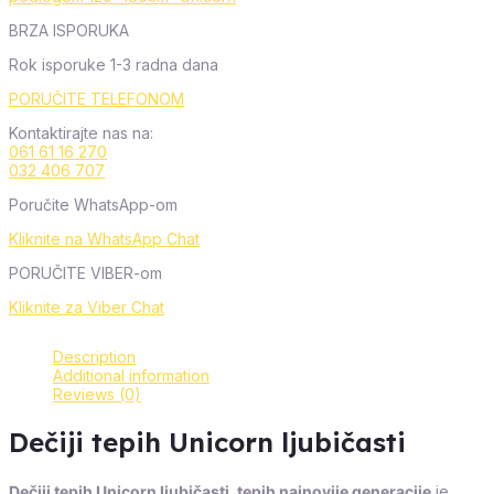
BRZA ISPORUKA
Rok isporuke 1-3 radna dana
PORUČITE TELEFONOM
Kontaktirajte nas na:
061 61 16 270
032 406 707
Poručite WhatsApp-om
Kliknite na WhatsApp Chat
PORUČITE VIBER-om
Kliknite za Viber Chat
Description
Additional information
Reviews (0)
Dečiji tepih Unicorn ljubičasti
Dečiji tepih Unicorn ljubičasti, tepih najnovije generacije
je