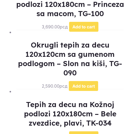
podlozi 120x180cm – Princeza
sa macom, TG-100
3,690.00
рсд
Add to cart
Okrugli tepih za decu
120x120cm sa gumenom
podlogom – Slon na kiši, TG-
090
2,590.00
рсд
Add to cart
Tepih za decu na Kožnoj
podlozi 120x180cm – Bele
zvezdice, plavi, TK-034