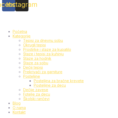
acebook
Instagram
Početna
Kategorije
Tepisi za dnevnu sobu
Okrugli tepisi
Prostirke i staze za kupatilo
Staze i tepisi za kuhinju
Staze za hodnik
Staze za sobu
Dečiji tepisi
Prekrivači za garniture
Posteljine
Posteljina za bračne krevete
Posteljine za decu
Dečije zavese
Fotelje za decu
Školski rančevi
Blog
O nama
Kontakt