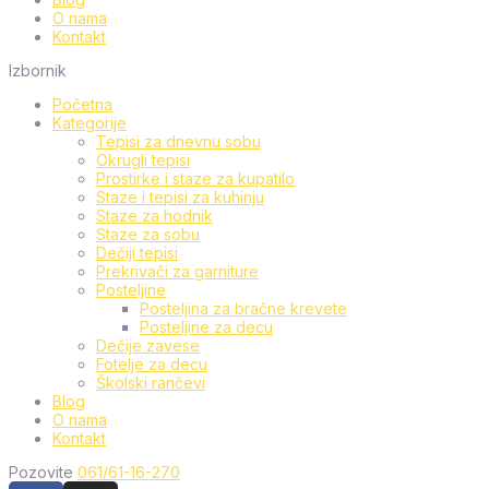
O nama
Kontakt
Izbornik
Početna
Kategorije
Tepisi za dnevnu sobu
Okrugli tepisi
Prostirke i staze za kupatilo
Staze i tepisi za kuhinju
Staze za hodnik
Staze za sobu
Dečiji tepisi
Prekrivači za garniture
Posteljine
Posteljina za bračne krevete
Posteljine za decu
Dečije zavese
Fotelje za decu
Školski rančevi
Blog
O nama
Kontakt
Pozovite
061/61-16-270