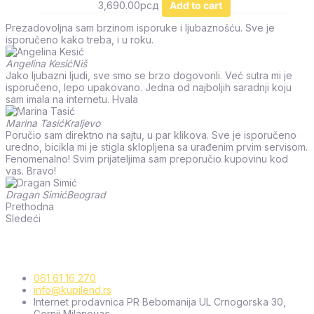
3,690.00
рсд
Add to cart
Prezadovoljna sam brzinom isporuke i ljubaznošću. Sve je
isporučeno kako treba, i u roku.
Angelina Kesić
Niš
Jako ljubazni ljudi, sve smo se brzo dogovorili. Već sutra mi je
isporučeno, lepo upakovano. Jedna od najboljih saradnji koju
sam imala na internetu. Hvala
Marina Tasić
Kraljevo
Poručio sam direktno na sajtu, u par klikova. Sve je isporučeno
uredno, bicikla mi je stigla sklopljena sa urađenim prvim servisom.
Fenomenalno! Svim prijateljima sam preporučio kupovinu kod
vas. Bravo!
Dragan Simić
Beograd
Prethodna
Sledeći
061 61 16 270
info@kupilend.rs
Internet prodavnica PR Bebomanija UL Crnogorska 30,
Gornji Milanovac