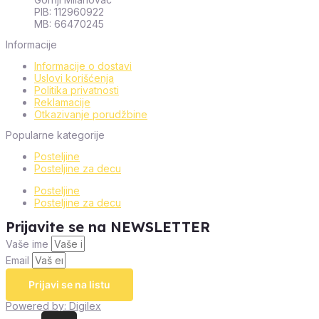
PIB: 112960922
MB: 66470245
Informacije
Informacije o dostavi
Uslovi korišćenja
Politika privatnosti
Reklamacije
Otkazivanje porudžbine
Popularne kategorije
Posteljine
Posteljine za decu
Posteljine
Posteljine za decu
Prijavite se na NEWSLETTER
Vaše ime
Email
Prijavi se na listu
Powered by: Digilex