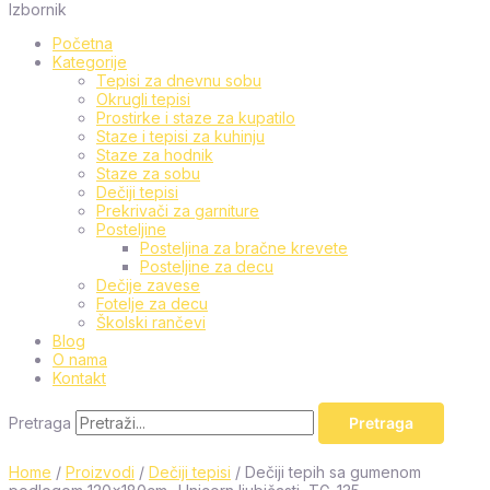
Izbornik
Početna
Kategorije
Tepisi za dnevnu sobu
Okrugli tepisi
Prostirke i staze za kupatilo
Staze i tepisi za kuhinju
Staze za hodnik
Staze za sobu
Dečiji tepisi
Prekrivači za garniture
Posteljine
Posteljina za bračne krevete
Posteljine za decu
Dečije zavese
Fotelje za decu
Školski rančevi
Blog
O nama
Kontakt
Pretraga
Pretraga
Home
/
Proizvodi
/
Dečiji tepisi
/ Dečiji tepih sa gumenom