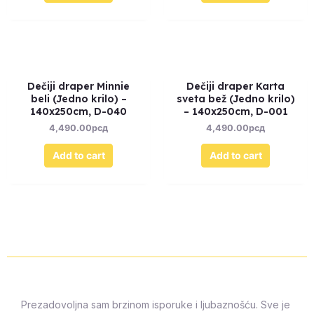
Dečiji draper Minnie
Dečiji draper Karta
beli (Jedno krilo) –
sveta bež (Jedno krilo)
140x250cm, D-040
– 140x250cm, D-001
4,490.00
рсд
4,490.00
рсд
Add to cart
Add to cart
Prezadovoljna sam brzinom isporuke i ljubaznošću. Sve je