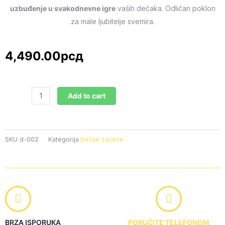
uzbuđenje u svakodnevne igre
vaših dečaka. Odličan poklon
za male ljubitelje svemira.
4,490.00
рсд
Dečiji
Add to cart
draper
Sunčev
sistem
(Jedno
SKU
d-002
Kategorija
Dečije zavese
krilo)
-
140x250cm,
D-
002
quantity
BRZA ISPORUKA
PORUČITE TELEFONOM