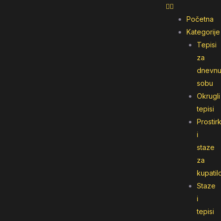
Početna
Kategorije
Tepisi
za
dnevn
sobu
Okrugli
tepisi
Prostir
i
staze
za
kupatil
Staze
i
tepisi