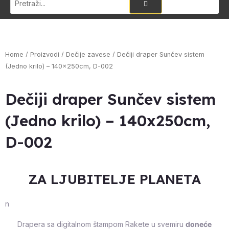
Home
/
Proizvodi
/
Dečije zavese
/ Dečiji draper Sunčev sistem
(Jedno krilo) – 140x250cm, D-002
Dečiji draper Sunčev sistem
(Jedno krilo) – 140x250cm,
D-002
ZA LJUBITELJE PLANETA
n
Drapera sa digitalnom štampom Rakete u svemiru
doneće