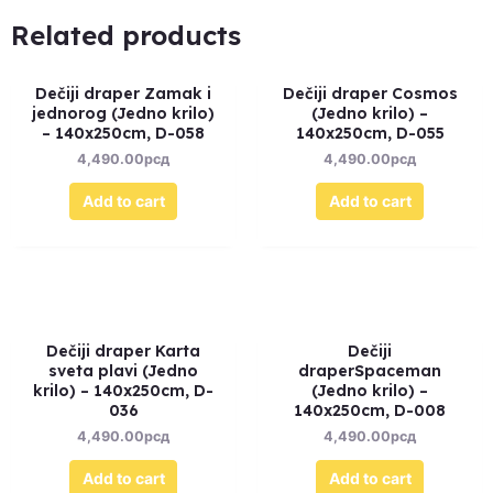
Related products
Dečiji draper Zamak i
Dečiji draper Cosmos
jednorog (Jedno krilo)
(Jedno krilo) –
– 140x250cm, D-058
140x250cm, D-055
4,490.00
рсд
4,490.00
рсд
Add to cart
Add to cart
Dečiji draper Karta
Dečiji
sveta plavi (Jedno
draperSpaceman
krilo) – 140x250cm, D-
(Jedno krilo) –
036
140x250cm, D-008
4,490.00
рсд
4,490.00
рсд
Add to cart
Add to cart