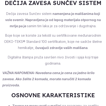
DEČIJA ZAVESA SUNČEV SISTEM
Dečija zavesa Sunčev sistem
namenjena je mališanima koji
vole svemir. Napravljena je od lepog materijala otpornog na
mrlje pa je
samim tim laka je za održavanje i dugotrajna.
Boje koje se koriste za tekstil su sertifikovane međunarodnim
OEKO-TEKS® Standard 100 sertifikatom, koje ne sadrže štetne
hemikalije,
čuvajući zdravlje vaših mališana
.
Digitalna štampa pruža savršen nivo živosti i sjaja koji traje
godinama.
VAŽNA NAPOMENA: Navedena cena je cena za jedno krilo
zavese. Ako želite 2 komada, morate naručiti 2 komada
proizvoda.
OSNOVNE KARAKTERISTIKE
Zavese se mogu prati u mašini
na programu za osetljiv