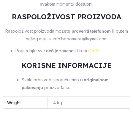
svakom momentu dostupni.
RASPOLOŽIVOST PROIZVODA
Raspoloživost proizvoda možete
proveriti telefonom
ili putem
našeg mail-a: info.bebomanija@gmail.com
Pogledajte sve
dečije zavese
klikom
OVDE
KORISNE INFORMACIJE
Svaki proizvod isporučujemo
u originalnom
pakovanju
proizvođača.
Weight
4 kg