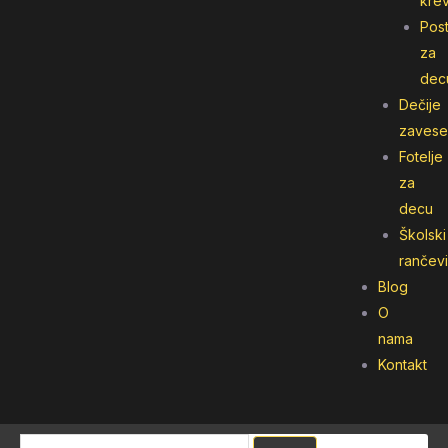
kre
Post
za
dec
Dečije
zavese
Fotelje
za
decu
Školski
rančevi
Blog
O
nama
Kontakt
Pretraga
Pretraga