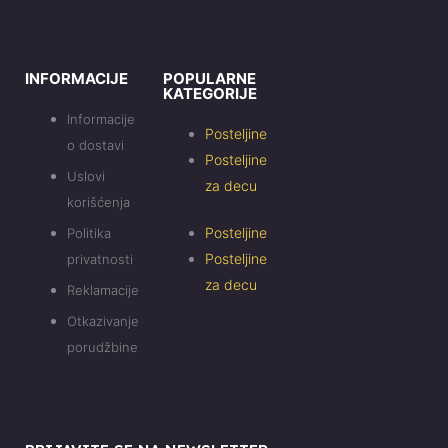
INFORMACIJE
POPULARNE
KATEGORIJE
Informacije
Posteljine
o dostavi
Posteljine
Uslovi
za decu
korišćenja
Posteljine
Politika
Posteljine
privatnosti
za decu
Reklamacije
Otkazivanje
porudžbine