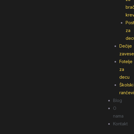
bra
kre
Post
za
dec
Dečije
zavese
Fotelje
za
decu
Školski
rančevi
Blog
O
nama
Kontakt