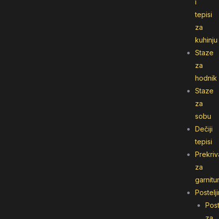
i
tepisi
za
kuhinju
Staze
za
hodnik
Staze
za
sobu
Dečiji
tepisi
Prekriv
za
garnitu
Postelj
Post
za