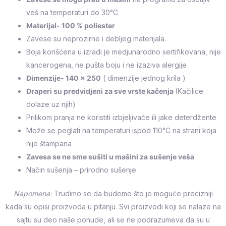
veš na temperaturi do 30°C
Materijal- 100 % poliester
Zavese su neprozirne i debljeg materijala.
Boja korišćena u izradi je medjunarodno sertifikovana, nije
kancerogena, ne pušta boju i ne izaziva alergije
Dimenzije- 140 x 250
( dimenzije jednog krila )
Draperi su predvidjeni za sve vrste kačenja
(Kačilice
dolaze uz njih)
Prilikom pranja ne koristiti izbjeljivače ili jake deterdžente
Može se peglati na temperaturi ispod 110°C na strani koja
nije štampana
Zavesa se ne sme sušiti u mašini za sušenje veša
Način sušenja – prirodno sušenje
Napomena:
Trudimo se da budemo što je moguće precizniji
kada su opisi proizvoda u pitanju. Svi proizvodi koji se nalaze na
sajtu su deo naše ponude, ali se ne podrazumeva da su u