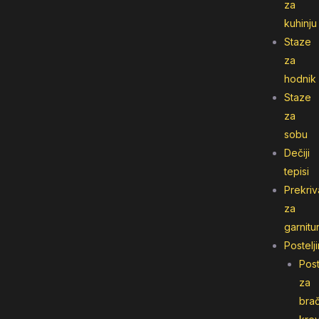
za
kuhinju
Staze
za
hodnik
Staze
za
sobu
Dečiji
tepisi
Prekriv
za
garnitu
Postelj
Post
za
bra