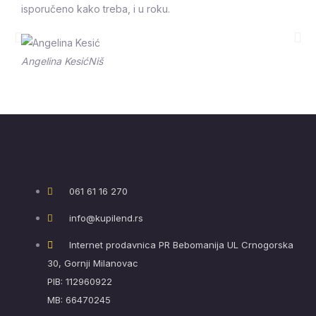
isporučeno kako treba, i u roku.
Prethodna
Sle
Angelina Kesić
Niš
061 61 16 270
info@kupilend.rs
Internet prodavnica PR Bebomanija UL Crnogorska
30, Gornji Milanovac
PIB: 112960922
MB: 66470245