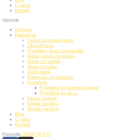
O nama
Kontakt
Izbornik
Početna
Kategorije
Tepisi za dnevnu sobu
Okrugli tepisi
Prostirke i staze za kupatilo
Staze i tepisi za kuhinju
Staze za hodnik
Staze za sobu
Dečiji tepisi
Prekrivači za garniture
Posteljine
Posteljina za bračne krevete
Posteljine za decu
Dečije zavese
Fotelje za decu
Školski rančevi
Blog
O nama
Kontakt
Pozovite
061/61-16-270