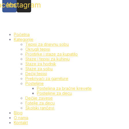
acebook
Instagram
Početna
Kategorije
Tepisi za dnevnu sobu
Okrugli tepisi
Prostirke i staze za kupatilo
Staze i tepisi za kuhinju
Staze za hodnik
Staze za sobu
Dečiji tepisi
Prekrivači za garniture
Posteljine
Posteljina za bračne krevete
Posteljine za decu
Dečije zavese
Fotelje za decu
Školski rančevi
Blog
O nama
Kontakt