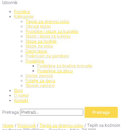
Izbornik
Početna
Kategorije
Tepisi za dnevnu sobu
Okrugli tepisi
Prostirke i staze za kupatilo
Staze i tepisi za kuhinju
Staze za hodnik
Staze za sobu
Dečiji tepisi
Prekrivači za garniture
Posteljine
Posteljina za bračne krevete
Posteljine za decu
Dečije zavese
Fotelje za decu
Školski rančevi
Blog
O nama
Kontakt
Pretraga
Pretraga
Home
/
Proizvodi
/
Tepisi za dnevnu sobu
/ Tepih sa kožnom