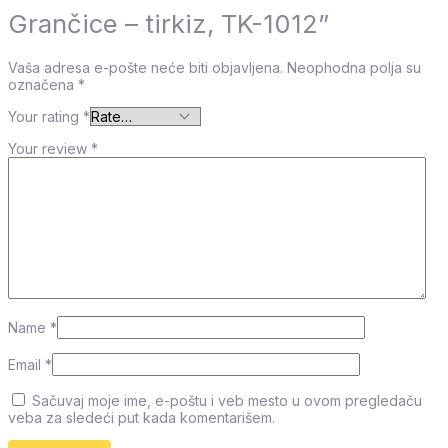
Grančice – tirkiz, TK-1012”
Vaša adresa e-pošte neće biti objavljena.
Neophodna polja su
označena
*
Your rating
*
Your review
*
Name
*
Email
*
Sačuvaj moje ime, e-poštu i veb mesto u ovom pregledaču
veba za sledeći put kada komentarišem.