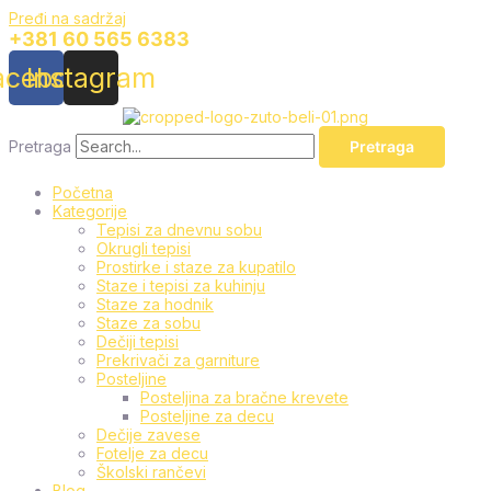
Pređi na sadržaj
+381 60 565 6383
acebook
Instagram
Pretraga
Pretraga
Početna
Kategorije
Tepisi za dnevnu sobu
Okrugli tepisi
Prostirke i staze za kupatilo
Staze i tepisi za kuhinju
Staze za hodnik
Staze za sobu
Dečiji tepisi
Prekrivači za garniture
Posteljine
Posteljina za bračne krevete
Posteljine za decu
Dečije zavese
Fotelje za decu
Školski rančevi
Blog