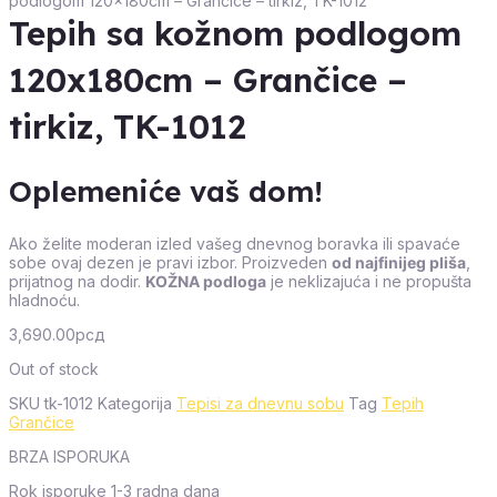
podlogom 120x180cm – Grančice – tirkiz, TK-1012
Tepih sa kožnom podlogom
120x180cm – Grančice –
tirkiz, TK-1012
Oplemeniće vaš dom!
Ako želite moderan izled vašeg dnevnog boravka ili spavaće
sobe ovaj dezen je pravi izbor. Proizveden
od najfinijeg pliša
,
prijatnog na dodir.
KOŽNA podloga
je neklizajuća i ne propušta
hladnoću.
3,690.00
рсд
Out of stock
SKU
tk-1012
Kategorija
Tepisi za dnevnu sobu
Tag
Tepih
Grančice
BRZA ISPORUKA
Rok isporuke 1-3 radna dana