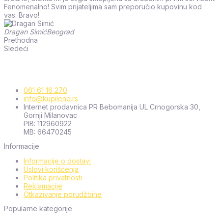
Fenomenalno! Svim prijateljima sam preporučio kupovinu kod
vas. Bravo!
Dragan Simić
Beograd
Prethodna
Sledeći
061 61 16 270
info@kupilend.rs
Internet prodavnica PR Bebomanija UL Crnogorska 30,
Gornji Milanovac
PIB: 112960922
MB: 66470245
Informacije
Informacije o dostavi
Uslovi korišćenja
Politika privatnosti
Reklamacije
Otkazivanje porudžbine
Popularne kategorije