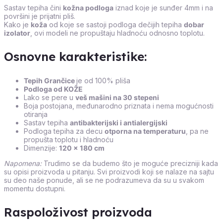
Sastav tepiha čini
kožna podloga
iznad koje je sunđer 4mm i na
površini je prijatni pliš.
Kako je
koža
od koje se sastoji podloga dečijih tepiha
dobar
izolator
, ovi modeli ne propuštaju hladnoću odnosno toplotu.
Osnovne karakteristike:
Tepih Grančice
je od 100% pliša
Podloga od KOŽE
Lako se pere u
veš mašini na 30 stepeni
Boja postojana, međunarodno priznata i nema mogućnosti
otiranja
Sastav tepiha
antibakterijski i antialergijski
Podloga tepiha za decu
otporna na temperaturu
, pa ne
propušta toplotu i hladnoću
Dimenzije:
120 x 180 cm
Napomena:
Trudimo se da budemo što je moguće precizniji kada
su opisi proizvoda u pitanju. Svi proizvodi koji se nalaze na sajtu
su deo naše ponude, ali se ne podrazumeva da su u svakom
momentu dostupni.
Raspoloživost proizvoda