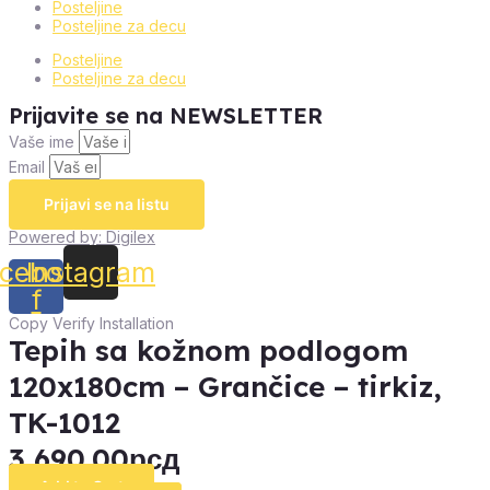
Posteljine
Posteljine za decu
Posteljine
Posteljine za decu
Prijavite se na NEWSLETTER
Vaše ime
Email
Prijavi se na listu
Powered by: Digilex
cebook-
Instagram
f
Copy Verify Installation
Tepih sa kožnom podlogom
120x180cm – Grančice – tirkiz,
TK-1012
3,690.00
рсд
Add to Cart