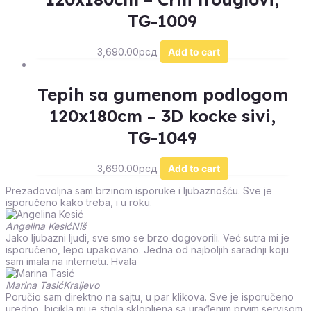
TG-1009
3,690.00
рсд
Add to cart
Tepih sa gumenom podlogom
120x180cm – 3D kocke sivi,
TG-1049
3,690.00
рсд
Add to cart
Prezadovoljna sam brzinom isporuke i ljubaznošću. Sve je
isporučeno kako treba, i u roku.
Angelina Kesić
Niš
Jako ljubazni ljudi, sve smo se brzo dogovorili. Već sutra mi je
isporučeno, lepo upakovano. Jedna od najboljih saradnji koju
sam imala na internetu. Hvala
Marina Tasić
Kraljevo
Poručio sam direktno na sajtu, u par klikova. Sve je isporučeno
uredno, bicikla mi je stigla sklopljena sa urađenim prvim servisom.