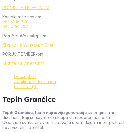
PORUČITE TELEFONOM
Kontaktirajte nas na:
061 61 16 270
032 406 707
Poručite WhatsApp-om
Kliknite na WhatsApp Chat
PORUČITE VIBER-om
Kliknite za Viber Chat
Description
Additional information
Reviews (0)
Tepih Grančice
Tepih Grančice, tepih najnovije generacije
sa originalnim
dizajnom, koji se savršeno uklapa uz moderan nameštaj.
Ulepšaće svaku dnevnu ili spavaću sobu, dajući im originalnost i
novi vizuelni identitet.